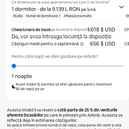
Ce dimensiune va avea apartamentul pe care îl vei închiria?
1 dormitor
· de la 9.139 L RON
pe lună
Studio
Număr de dormitoare: 1
Afișează mai multe
S
1.018 $ USD
Chiria lunară de bază
Ch
Oaspeții vor avea întreaga locuință la dispoziție?
Da, vor avea întreaga locuință la dispoziție
656 $ USD
Câștiguri medii pentru
o săptămână
Câ
Pentru câte nopți vei oferi găzduire pe Airbnb?
1 noapte
Acest imobil îți permite să oferi găzduire pentru maximum
90 de nopți pe an
Acestui imobil îi va reveni o
cotă-parte de
25 %
din veniturile
aferente încasărilor
pe care le primești prin Airbnb. Aceasta se
reflectă deja în estimarea câștigurilor.
Se aplică limitele privind numărul de nopți, cota-parte din venit și alte