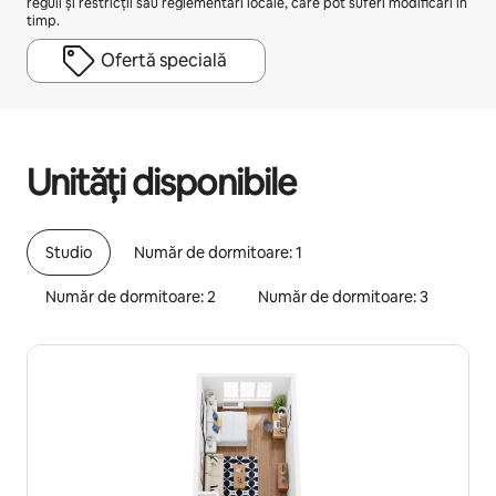
reguli și restricții sau reglementări locale, care pot suferi modificări în
timp.
Ofertă specială
Câștigurile tale potențiale sunt de lei2534 pe lună
Unități disponibile
Studio
Număr de dormitoare: 1
Număr de dormitoare: 2
Număr de dormitoare: 3