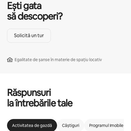
Ești gata
să descoperi?
Solicită un tur
Egalitate de șanse în materie de spațiu locativ
Răspunsuri
la întrebările tale
Activitatea de gazdă
Câștiguri
Programul Imobile car