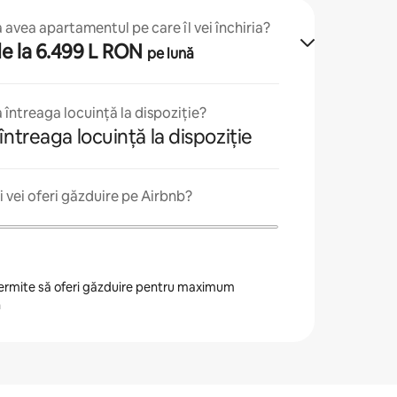
avea apartamentul pe care îl vei închiria?
 de la 6.499 L RON
pe lună
 întreaga locuință la dispoziție?
întreaga locuință la dispoziție
 vei oferi găzduire pe Airbnb?
 permite să oferi găzduire pentru maximum
n