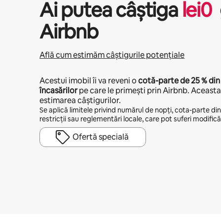
Ai putea câștiga
lei
0
Airbnb
Află cum estimăm câștigurile potențiale
Acestui imobil îi va reveni o
cotă-parte de
25 %
din
încasărilor
pe care le primești prin Airbnb. Aceasta 
estimarea câștigurilor.
Se aplică limitele privind numărul de nopți, cota-parte din v
restricții sau reglementări locale, care pot suferi modificăr
Ofertă specială
Câștigurile tale potențiale sunt de lei2584 pe lună