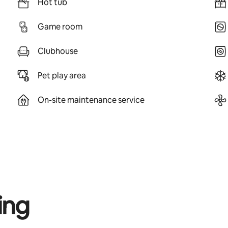
Hot tub
Game room
Clubhouse
Pet play area
On-site maintenance service
ing