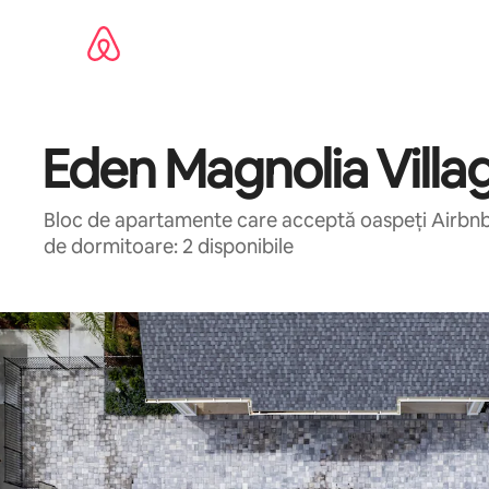
Ignoră
și
mergi
la
conținut
Eden Magnolia Villa
Bloc de apartamente care acceptă oaspeți Airbnb 
de dormitoare: 2 disponibile