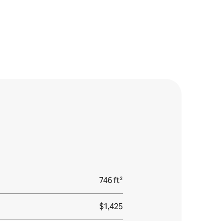
746 ft²
$1,425