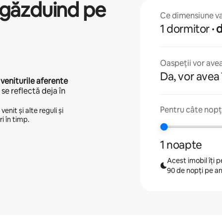
găzduind pe
Ce dimensiune va 
1 dormitor
·
Oaspeții vor avea
Da, vor avea 
 veniturile aferente
se reflectă deja în
Pentru câte nopți
enit și alte reguli și
i în timp.
1 noapte
Acest imobil îți
90 de nopți pe a