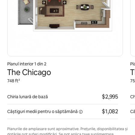
Planul interior 1 din 2
Pl
The Chicago
T
748 ft²
75
$2,995
Chiria lunară de bază
Ch
$1,082
Câștiguri medii pentru
o săptămână
Câ
Planurile de amplasare sunt aproximative. Prețurile, disponibilitatea și
dotările pot suferi modificări. Se pot aplica taxe suplimentare.