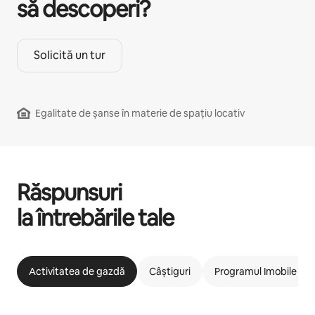
să descoperi?
Solicită un tur
Egalitate de șanse în materie de spațiu locativ
Răspunsuri
la întrebările tale
Activitatea de gazdă
Câștiguri
Programul Imobile car