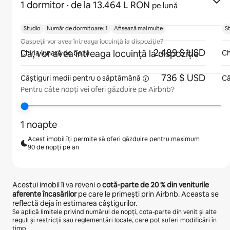
1 dormitor
· de la 13.464 L RON
pe lună
Studio
Număr de dormitoare: 1
Afișează mai multe
S
Oaspeții vor avea întreaga locuință la dispoziție?
2.489 $ USD
Da, vor avea întreaga locuință la dispoziție
Chiria lunară de bază
Ch
736 $ USD
Câștiguri medii pentru
o săptămână
Câ
Pentru câte nopți vei oferi găzduire pe Airbnb?
1 noapte
Acest imobil îți permite să oferi găzduire pentru maximum
90 de nopți pe an
Acestui imobil îi va reveni o
cotă-parte de
20 %
din veniturile
aferente încasărilor
pe care le primești prin Airbnb. Aceasta se
reflectă deja în estimarea câștigurilor.
Se aplică limitele privind numărul de nopți, cota-parte din venit și alte
reguli și restricții sau reglementări locale, care pot suferi modificări în
timp.