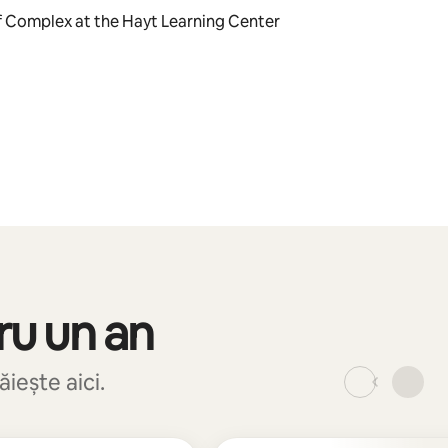
f Complex at the Hayt Learning Center
ru un an
iește aici.
_