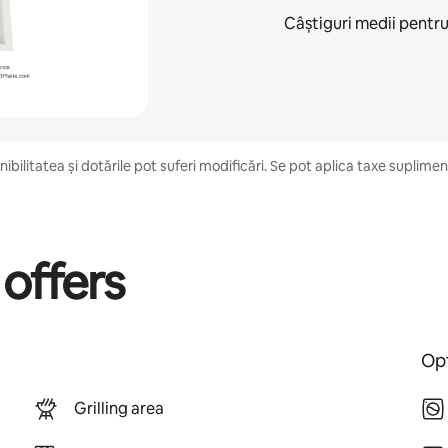
Câștiguri medii pentr
bilitatea și dotările pot suferi modificări. Se pot aplica taxe suplimentar
 offers
Opt
Grilling area