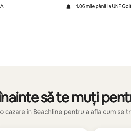
SA
4.06 mile până la UNF Gol
nainte să te muți pent
o cazare în Beachline pentru a afla cum se tră