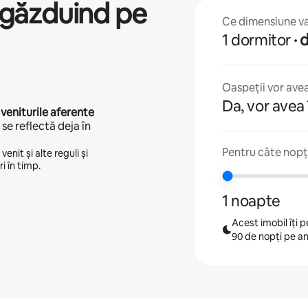
găzduind pe
Ce dimensiune va 
1 dormitor
·
Oaspeții vor avea
Da, vor avea 
 veniturile aferente
se reflectă deja în
Pentru câte nopți
enit și alte reguli și
i în timp.
1 noapte
Acest imobil îți
90 de nopți pe a