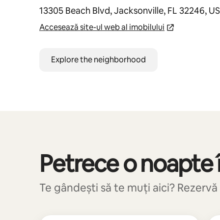
13305 Beach Blvd, Jacksonville, FL 32246, U
Accesează site-ul web al imobilului
Explore the neighborhood
Petrece o noapte î
Se afișează 0 din 0 elemente
Te gândești să te muți aici? Rezervă 