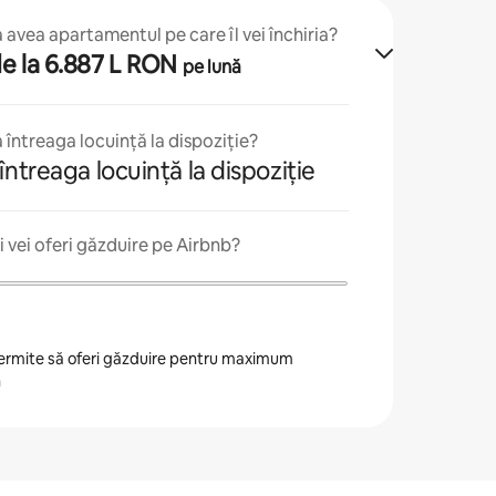
avea apartamentul pe care îl vei închiria?
 de la 6.887 L RON
pe lună
 întreaga locuință la dispoziție?
întreaga locuință la dispoziție
 vei oferi găzduire pe Airbnb?
 permite să oferi găzduire pentru maximum
n