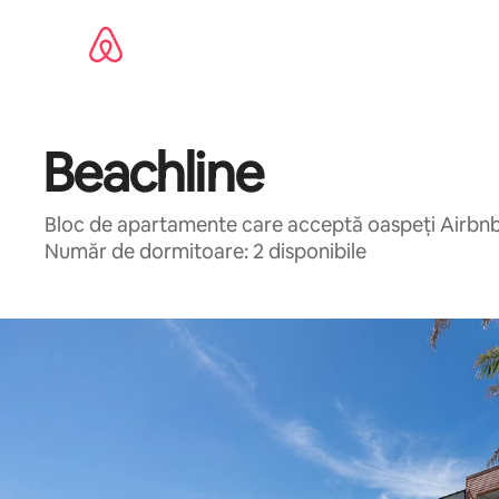
Ignoră
și
mergi
la
conținut
Beachline
Bloc de apartamente care acceptă oaspeți Airbnb î
Număr de dormitoare: 2 disponibile