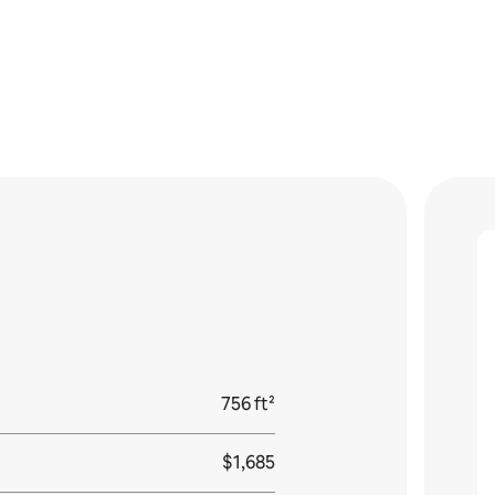
756 ft²
$1,685