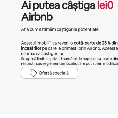
Ai putea câștiga
lei
0
Airbnb
Află cum estimăm câștigurile potențiale
Acestui imobil îi va reveni o
cotă-parte de
25 %
din
încasărilor
pe care le primești prin Airbnb. Aceasta 
estimarea câștigurilor.
Se aplică limitele privind numărul de nopți, cota-parte din v
restricții sau reglementări locale, care pot suferi modificăr
Ofertă specială
Câștigurile tale potențiale sunt de lei2883 pe lună