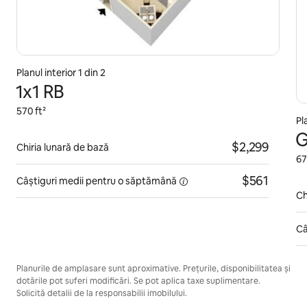
Planul interior 1 din 2
1x1 RB
570 ft²
Pl
G
$2,299
Chiria lunară de bază
67
$561
Câștiguri medii pentru
o săptămână
Ch
Câ
Planurile de amplasare sunt aproximative. Prețurile, disponibilitatea și
dotările pot suferi modificări. Se pot aplica taxe suplimentare.
Solicită detalii de la responsabilii imobilului.