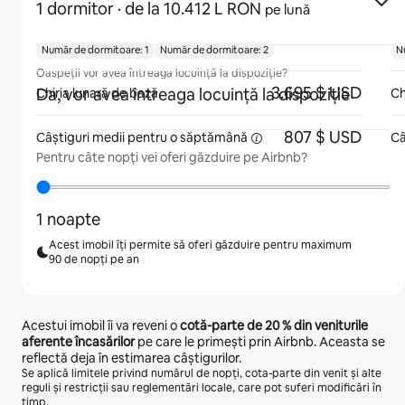
1 dormitor
· de la 10.412 L RON
pe lună
Număr de dormitoare: 1
Număr de dormitoare: 2
N
Oaspeții vor avea întreaga locuință la dispoziție?
3.695 $ USD
Da, vor avea întreaga locuință la dispoziție
Chiria lunară de bază
Ch
807 $ USD
Câștiguri medii pentru
o săptămână
Câ
Pentru câte nopți vei oferi găzduire pe Airbnb?
1 noapte
Acest imobil îți permite să oferi găzduire pentru maximum
90 de nopți pe an
Acestui imobil îi va reveni o
cotă-parte de
20 %
din veniturile
aferente încasărilor
pe care le primești prin Airbnb. Aceasta se
reflectă deja în estimarea câștigurilor.
Se aplică limitele privind numărul de nopți, cota-parte din venit și alte
reguli și restricții sau reglementări locale, care pot suferi modificări în
timp.