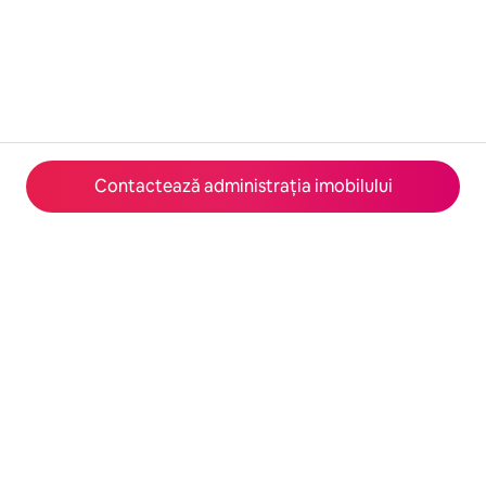
Contactează administrația imobilului
© 2026 Airbnb, Inc.
Confidențialitate
·
Condiții
·
Detaliile companiei