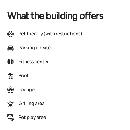
What the building offers
Pet friendly (with restrictions)
Parking on-site
Fitness center
Pool
Lounge
Grilling area
Pet play area