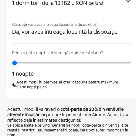
1 dormitor
· de la 12.182 L RON
pe lună
Oaspeții vor avea întreaga locuință la dispoziție?
Da, vor avea întreaga locuință la dispoziție
Pentru câte nopți vei oferi găzduire pe Airbnb?
1 noapte
Acest imobil îți permite să oferi găzduire pentru maximum
90 de nopți pe an
Acestui imobil îi va reveni o
cotă-parte de
20 %
din veniturile
aferente încasărilor
pe care le primești prin Airbnb. Aceasta se
reflectă deja în estimarea câștigurilor.
Se aplică limitele privind numărul de nopți, cota-parte din venit și alte
reguli și restricții sau reglementări locale, care pot suferi modificări în
timp.