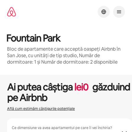
Ignoră
și
mergi
la
conținut
Fountain Park
Bloc de apartamente care acceptă oaspeți Airbnb în
San Jose, cu unități de tip studio, Număr de
dormitoare: 1 și Număr de dormitoare: 2 disponibile
1 / 22
Se afișează 0 din 0 elemente
Ai putea câștiga
lei
0
găzduind
pe Airbnb
Află cum estimăm câștigurile potențiale
Ce dimensiune va avea apartamentul pe care îl vei închiria?