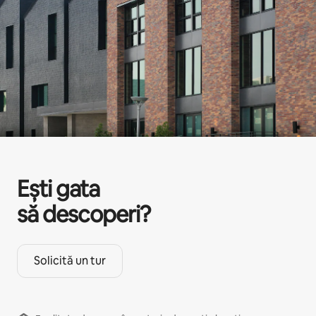
Ești gata
să descoperi?
Solicită un tur