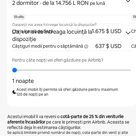
2 dormitor
· de la 14.756 L RON
pe lună
Studio
S
Oaspeții vor avea întreaga locuință la dispoziție?
1.675 $ USD
Da, vor avea întreaga locuință la
Chiria lunară de bază
Ch
dispoziție
637 $ USD
Câștiguri medii pentru
o săptămână
Câ
Pentru câte nopți vei oferi găzduire pe Airbnb?
1 noapte
Acest imobil îți permite să oferi găzduire pentru maximum
120 de nopți pe an
Acestui imobil îi va reveni o
cotă-parte de
25 %
din veniturile
aferente încasărilor
pe care le primești prin Airbnb. Aceasta se
reflectă deja în estimarea câștigurilor.
Se aplică limitele privind numărul de nopți, cota-parte din venit și alte