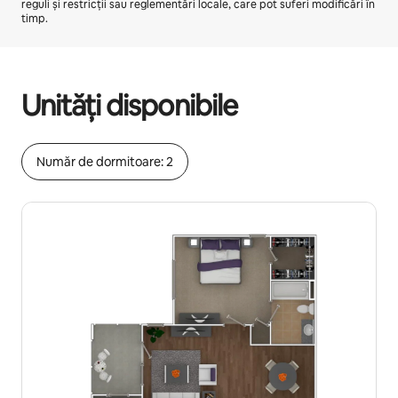
reguli și restricții sau reglementări locale, care pot suferi modificări în
timp.
Câștigurile tale potențiale sunt de lei6075 pe lună
Unități disponibile
Număr de dormitoare: 2