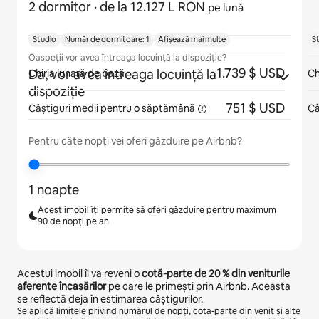
2 dormitor
· de la 12.127 L RON
pe lună
Studio
Număr de dormitoare: 1
Afișează mai multe
S
Oaspeții vor avea întreaga locuință la dispoziție?
1.739 $ USD
Da, vor avea întreaga locuință la
Chiria lunară de bază
Ch
dispoziție
751 $ USD
Câștiguri medii pentru
o săptămână
Câ
Pentru câte nopți vei oferi găzduire pe Airbnb?
1 noapte
Acest imobil îți permite să oferi găzduire pentru maximum
90 de nopți pe an
Acestui imobil îi va reveni o
cotă-parte de
20 %
din veniturile
aferente încasărilor
pe care le primești prin Airbnb. Aceasta
se reflectă deja în estimarea câștigurilor.
Se aplică limitele privind numărul de nopți, cota-parte din venit și alte