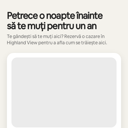
Petrece o noapte înainte
Se afișează 0 din 0 elemente
să te muți pentru un an
Te gândești să te muți aici? Rezervă o cazare în
Highland View pentru a afla cum se trăiește aici.