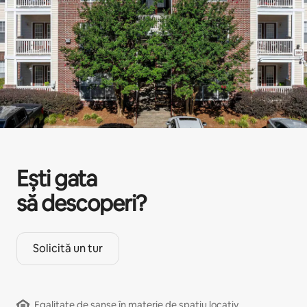
Ești gata
să descoperi?
Solicită un tur
Egalitate de șanse în materie de spațiu locativ