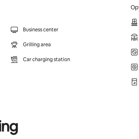
Opt
Business center
Grilling area
Car charging station
ing