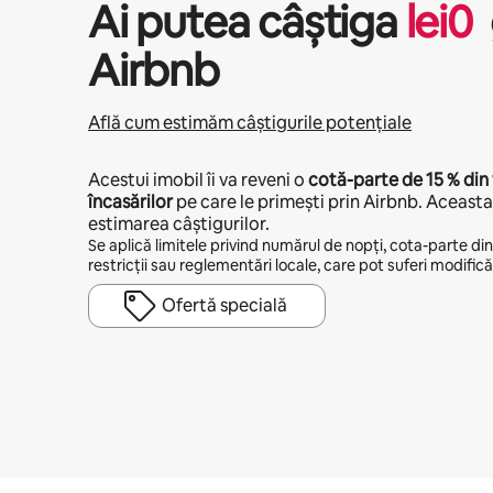
Ai putea câștiga
lei
0
Airbnb
Află cum estimăm câștigurile potențiale
Acestui imobil îi va reveni o
cotă-parte de
15 %
din 
încasărilor
pe care le primești prin Airbnb. Aceasta 
estimarea câștigurilor.
Se aplică limitele privind numărul de nopți, cota-parte din v
restricții sau reglementări locale, care pot suferi modificăr
Ofertă specială
Câștigurile tale potențiale sunt de lei2135 pe lună