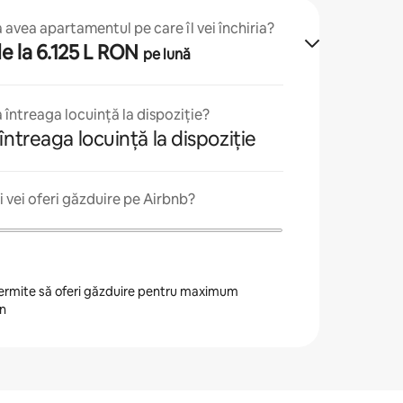
avea apartamentul pe care îl vei închiria?
 de la 6.125 L RON
pe lună
 întreaga locuință la dispoziție?
întreaga locuință la dispoziție
 vei oferi găzduire pe Airbnb?
 permite să oferi găzduire pentru maximum
an