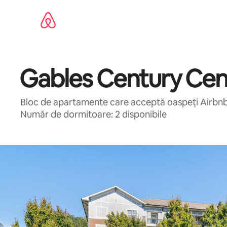
Ignoră
și
mergi
la
conținut
Gables Century Cen
Bloc de apartamente care acceptă oaspeți Airbnb î
Număr de dormitoare: 2 disponibile