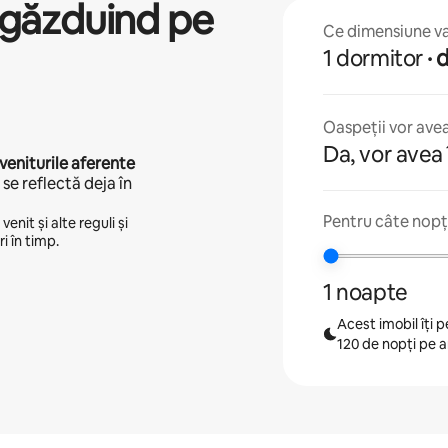
găzduind pe
Ce dimensiune va 
1 dormitor
·
Oaspeții vor avea
Da, vor avea 
veniturile aferente
se reflectă deja în
Pentru câte nopți
enit și alte reguli și
i în timp.
1 noapte
Acest imobil îți
120 de nopți pe 