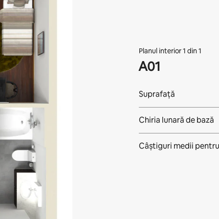
Planul interior 1 din 1
A01
Suprafață
Chiria lunară de bază
Câștiguri medii pentr