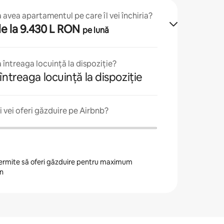
avea apartamentul pe care îl vei închiria?
 de la 9.430 L RON
pe lună
 întreaga locuință la dispoziție?
întreaga locuință la dispoziție
 vei oferi găzduire pe Airbnb?
 permite să oferi găzduire pentru maximum
an