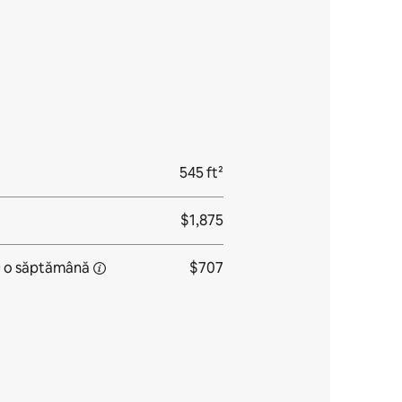
545 ft²
$1,875
u
o săptămână
$707