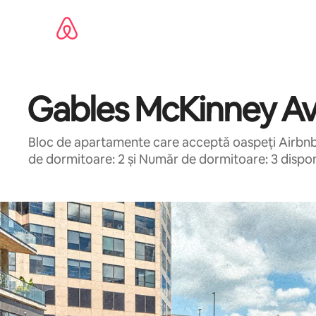
Ignoră
și
mergi
la
conținut
Gables McKinney A
Bloc de apartamente care acceptă oaspeți Airbnb î
de dormitoare: 2 și Număr de dormitoare: 3 dispon