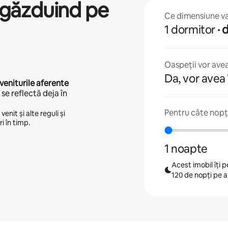
găzduind pe
Ce dimensiune va 
1 dormitor
·
Oaspeții vor avea
Da, vor avea 
veniturile aferente
se reflectă deja în
Pentru câte nopți
enit și alte reguli și
i în timp.
1 noapte
Acest imobil îți
120 de nopți pe 