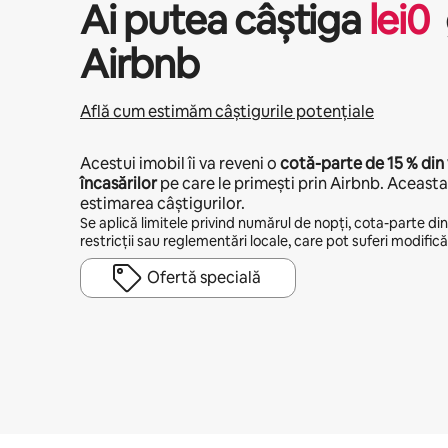
Ai putea câștiga
lei
0
Airbnb
Află cum estimăm câștigurile potențiale
Acestui imobil îi va reveni o
cotă-parte de
15 %
din 
încasărilor
pe care le primești prin Airbnb. Aceasta 
estimarea câștigurilor.
Se aplică limitele privind numărul de nopți, cota-parte din v
restricții sau reglementări locale, care pot suferi modificăr
Ofertă specială
Câștigurile tale potențiale sunt de lei3211 pe lună