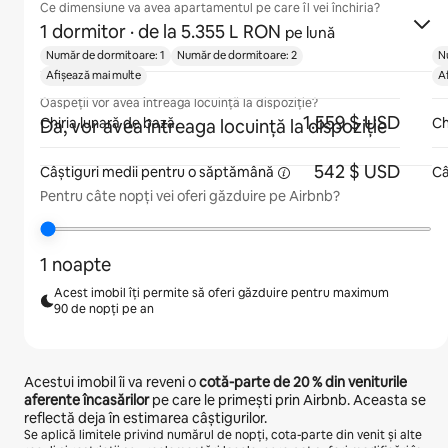
Ce dimensiune va avea apartamentul pe care îl vei închiria?
1 dormitor
· de la 5.355 L RON
pe lună
Număr de dormitoare: 1
Număr de dormitoare: 2
N
Afișează mai multe
A
Oaspeții vor avea întreaga locuință la dispoziție?
1.559 $ USD
Chiria lunară de bază
Ch
Da, vor avea întreaga locuință la dispoziție
542 $ USD
Câștiguri medii pentru
o săptămână
Câ
Pentru câte nopți vei oferi găzduire pe Airbnb?
1 noapte
Acest imobil îți permite să oferi găzduire pentru maximum
90 de nopți pe an
Acestui imobil îi va reveni o
cotă-parte de
20 %
din veniturile
aferente încasărilor
pe care le primești prin Airbnb. Aceasta se
reflectă deja în estimarea câștigurilor.
Se aplică limitele privind numărul de nopți, cota-parte din venit și alte