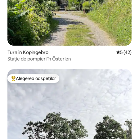
Turn în Köpingebro
Scor mediu
5 (42)
Stație de pompieri în Österlen
Alegerea oaspeților
Locuință din topul categoriei Alegerea oaspeților