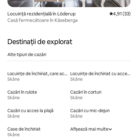
Locuință rezidențială în Löderup
Scor mediu de
4,91 (33)
Casă fermecătoare în Kåseberga
Destinații de explorat
Alte tipuri de cazări
Locuințe de închiriat, care acceptă animale de companie
Locuințe de închiriat cu acces la pârtie
Skåne
Skåne
Cazări în rulote
Cazări în corturi
Skåne
Skåne
Cazări cu acces la plajă
Cazări cu mic-dejun
Skåne
Skåne
Case de închiriat
Afișează mai multe
Skåne