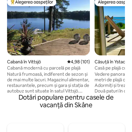
Alegerea oaspeților
Alegerea oaspețil
Locuință din topul categoriei Alegerea oaspeților
Alegerea oaspețil
Cabană în Vittsjö
Scor mediu de 4,98 din 5, 101 re
4,98 (101)
Căsuță în Ystad
Cabană modernă cu parcelă pe plajă
Casă pe plajă cu v
mare
Natură frumoasă, indiferent de sezon și
Vedere panoramică 
de mai multe lacuri. Magazinul alimentar,
metri de plajă cu di
restaurantele, precum și gara și stația de
Adormiți și treziți-
autobuz sunt situate în satul Vittsjö.
Două paturi în care
Dotări populare pentru casele de
Oaspeții au acces la o barcă cu vâsle,
primul parchet și 
două caiace și la pescuit de pe doc.
priveliștea mării. C
vacanță din Skåne
Teren de golf, safari cu elani, cabană de
două ochiuri, cup
vafe și Skåneleden sunt situate în zona
cafetieră, frigider
din apropiere. Skånes Djurpark este la 45
mică de luat masa, 
de minute de mers cu mașina. Acolo,
Baie cu duș și toal
animalele nordice, cum ar fi lupii, urșii,
grătar cu gaz. Casa