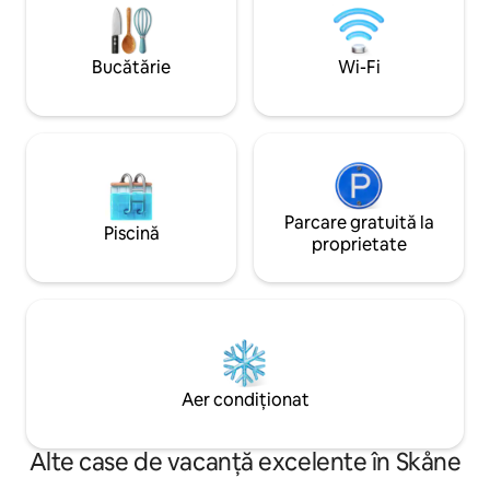
râsul și alte specii de animale nordice,
mijlocul satului de
trăiesc în mediul lor natural. Consultă
aproximativ 6 km 
programul de funcționare pe site-ul web
ajunge cu ușurință
Bucătărie
Wi-Fi
respectiv. Skåne oferă mult mai multe
bicicleta de-a lung
excursii atât mari, cât și mici.
autobuz și gară cu
transport.
Parcare gratuită la
Piscină
proprietate
Aer condiționat
Alte case de vacanță excelente în Skåne