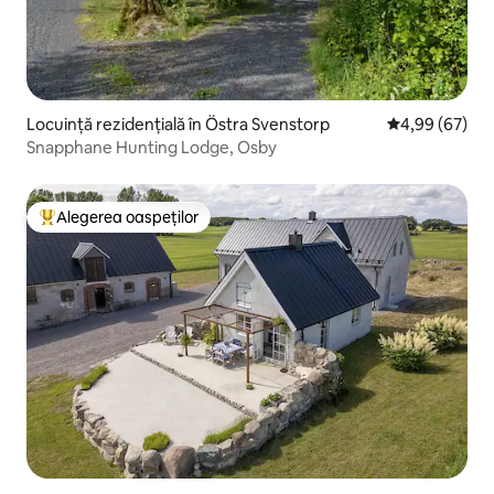
Locuință rezidențială în Östra Svenstorp
Scor mediu de 
4,99 (67)
Snapphane Hunting Lodge, Osby
Alegerea oaspeților
Locuință din topul categoriei Alegerea oaspeților