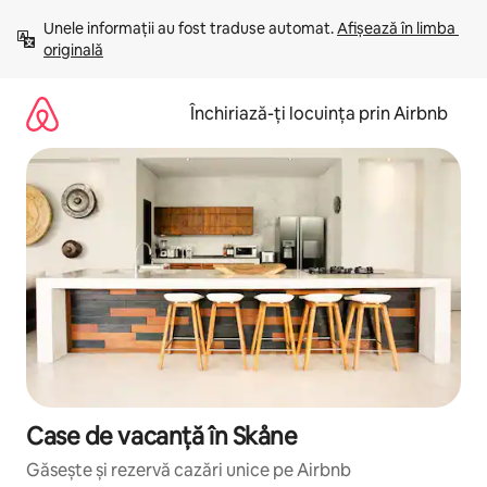
Ignoră
Unele informații au fost traduse automat. 
Afișează în limba 
și
originală
mergi
la
conținut
Închiriază-ți locuința prin Airbnb
Case de vacanță în Skåne
Găsește și rezervă cazări unice pe Airbnb