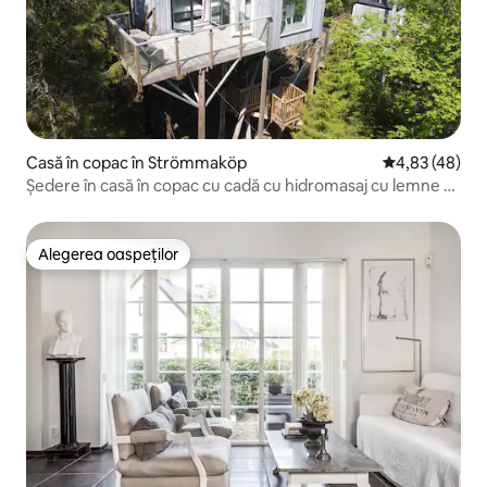
Casă în copac în Strömmaköp
Scor mediu de 
4,83 (48)
Ședere în casă în copac cu cadă cu hidromasaj cu lemne și
natură!
Alegerea oaspeților
Alegerea oaspeților