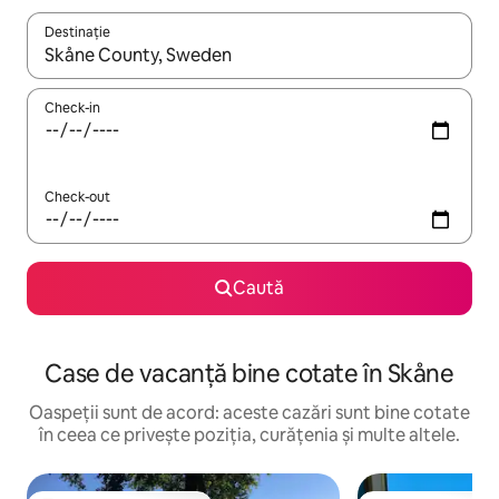
Destinație
Când se încarcă rezultatele, navighează folosind tastele săgeată î
Check-in
Check-out
Caută
Case de vacanță bine cotate în Skåne
Oaspeții sunt de acord: aceste cazări sunt bine cotate
în ceea ce privește poziția, curățenia și multe altele.