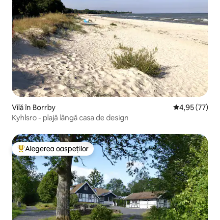
Vilă în Borrby
Scor mediu de 
4,95 (77)
Kyhlsro - plajă lângă casa de design
Alegerea oaspeților
Locuință din topul categoriei Alegerea oaspeților