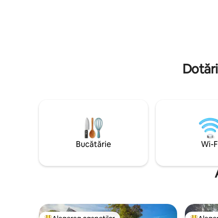
Landskrona și 30 de minute de
programul
Helsingborg. 10 minute până la terenul
respectiv
de golf Barsebäck
excursii at
Dotări
Bucătărie
Wi-F