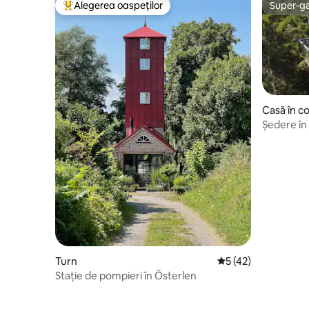
Alegerea oaspeților
Super-g
Locuință din topul categoriei Alegerea oaspeților
Super-g
Casă în c
Ședere în
hidromasa
Turn
Scor mediu de 5 din
5 (42)
Stație de pompieri în Österlen