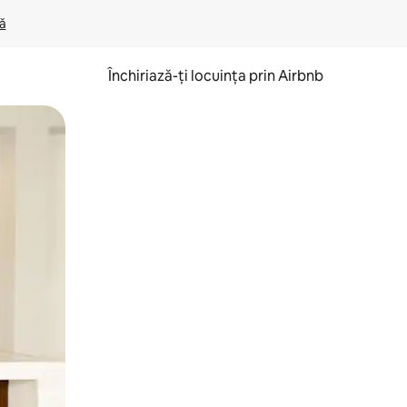
lă
Închiriază-ți locuința prin Airbnb