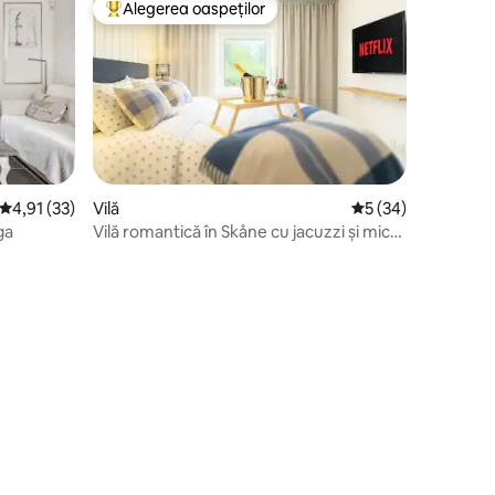
Alegerea oaspeților
Locuință din topul categoriei Alegerea oaspeților
Scor mediu de 4,91 din 5, 33 recenzii
4,91 (33)
Vilă
Scor mediu de 5 din
5 (34)
ga
Vilă romantică în Skåne cu jacuzzi și mic-
dejun