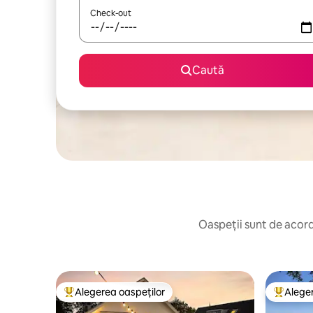
Check-out
Caută
Oaspeții sunt de acord:
Alegerea oaspeților
Aleger
Locuință din topul categoriei Alegerea oaspeților
Locuință