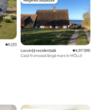
Alegerea oaspeților
legerea oaspeților
Alegerea oaspeților
Scor mediu de 5 din 5, 21 recenzii
5 (21)
Locuință rezidențială
Scor mediu de 4,97 din
4,97 (99)
Casă frumoasă lângă mare în MÖLLE