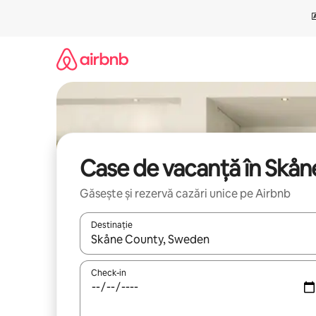
Ignoră
și
mergi
la
conținut
Case de vacanță în Skån
Găsește și rezervă cazări unice pe Airbnb
Destinație
Când se încarcă rezultatele, navighează folosind tas
Check-in