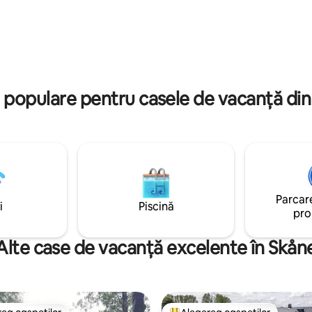
 de funcționare pe site-ul web
ajunge cu ușurință cu mașina s
. Skåne oferă mult mai multe
bicicleta de-a lungul mării. Staț
ât mari, cât și mici.
autobuz și gară cu legături bun
transport.
 populare pentru casele de vacanță di
Parcare
i
Piscină
pro
Alte case de vacanță excelente în Skån