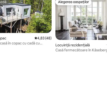
azdă
Alegerea oaspeților
azdă
Alegerea oaspeților
opac
Scor mediu de 4,83 din 5, 48 recenzii
4,83 (48)
 casă în copac cu cadă cu
Locuință rezidențială
j cu lemne și natură!
Casă fermecătoare în Kåseber
 5, 42 recenzii