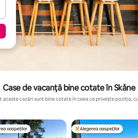
Case de vacanță bine cotate în Skåne
 aceste cazări sunt bine cotate în ceea ce privește poziția, cu
ea oaspeților
Alegerea oaspeților
 din topul categoriei Alegerea oaspeților
Locuință din topul categoriei A