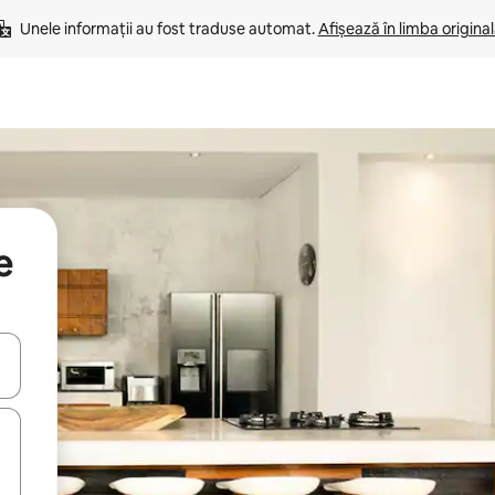
Unele informații au fost traduse automat. 
Afișează în limba origina
e
tele săgeată în sus și în jos sau prin gesturi de atingere ori glisare.