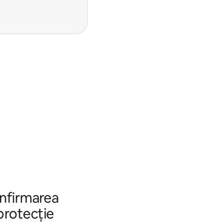
onfirmarea
 protecție