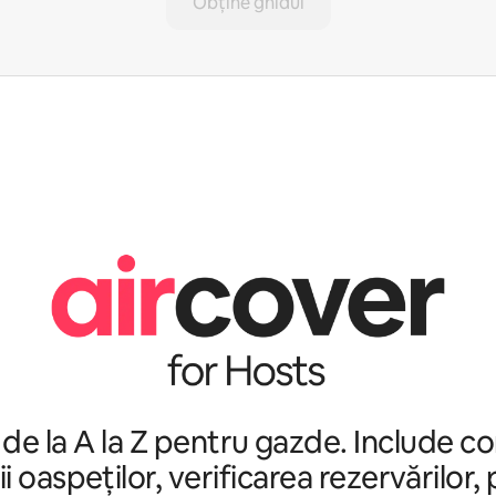
Obține ghidul
 de la A la Z pentru gazde. Include c
ii oaspeților, verificarea rezervărilor,