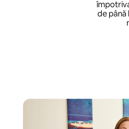
împotriva
de până l