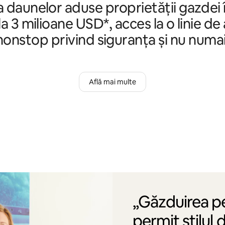
 daunelor aduse proprietății gazdei 
a 3 milioane USD*, acces la o linie de
nonstop privind siguranța și nu numai
Află mai multe
„Găzduirea p
permit stilul 