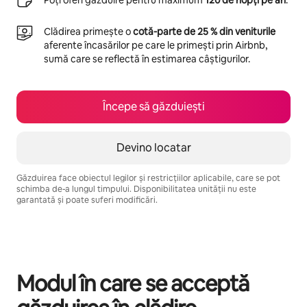
Poți oferi găzduire pentru maximum
120 de nopți pe an
.
Clădirea primește o
cotă-parte de 25 % din veniturile
aferente încasărilor pe care le primești prin Airbnb,
sumă care se reflectă în estimarea câștigurilor.
Începe să găzduiești
Devino locatar
Găzduirea face obiectul legilor și restricțiilor aplicabile, care se pot
schimba de-a lungul timpului. Disponibilitatea unității nu este
garantată și poate suferi modificări.
Câștigurile tale potențiale sunt de lei4384 pe lună
Modul în care se acceptă