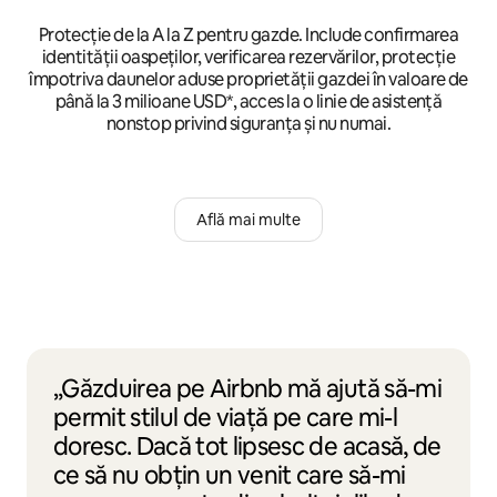
Protecție de la A la Z pentru gazde. Include confirmarea
identității oaspeților, verificarea rezervărilor, protecție
împotriva daunelor aduse proprietății gazdei în valoare de
până la 3 milioane USD*, acces la o linie de asistență
nonstop privind siguranța și nu numai.
Află mai multe
„Găzduirea pe Airbnb mă ajută să-mi
permit stilul de viață pe care mi-l
doresc. Dacă tot lipsesc de acasă, de
ce să nu obțin un venit care să-mi