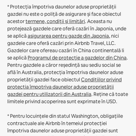
* Protecția împotriva daunelor aduse proprietății
gazdei nu este o poliță de asigurare și face obiectul
acestor
termene, condiții și limitări
.
Aceasta nu
protejează gazdele care oferă cazări în Japonia, unde
se aplică
asigurarea pentru gazde din Japonia
, nici
gazdele care oferă cazări prin Airbnb Travel, LLC.
Gazdelor care ofereau cazări în China continentală li
se aplică
Programul de protecție a gazdelor din China
.
Pentru gazdele a căror reședință sau sediu social se
află în Australia, protecția împotriva daunelor aduse
proprietății gazdei face obiectul
Condițiilor privind
protecția împotriva daunelor aduse proprietății
gazdei pentru utilizatorii din Australia
. Reține că toate
limitele privind acoperirea sunt exprimate în USD.
* Pentru locuințele din statul Washington, obligațiile
contractuale ale Airbnb în temeiul protecției
împotriva daunelor aduse proprietății gazdei sunt