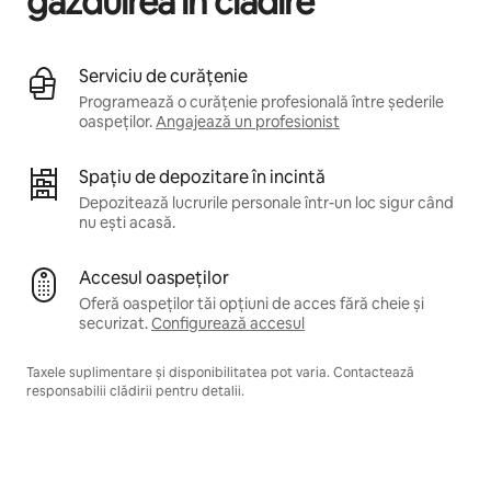
găzduirea în clădire
Serviciu de curățenie
Programează o curățenie profesională între șederile
oaspeților.
Angajează un profesionist
Spațiu de depozitare în incintă
Depozitează lucrurile personale într-un loc sigur când
nu ești acasă.
Accesul oaspeților
Oferă oaspeților tăi opțiuni de acces fără cheie și
securizat.
Configurează accesul
Taxele suplimentare și disponibilitatea pot varia. Contactează
responsabilii clădirii pentru detalii.