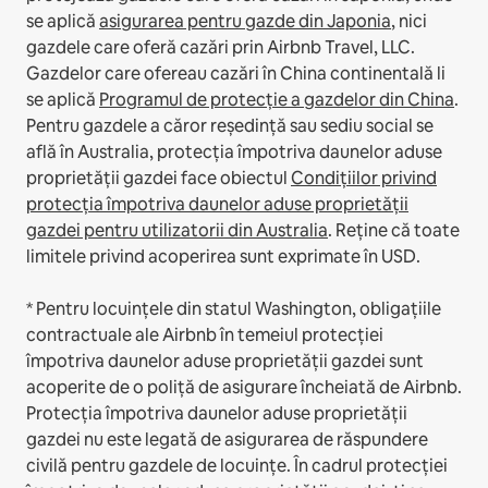
se aplică
asigurarea pentru gazde din Japonia
, nici
gazdele care oferă cazări prin Airbnb Travel, LLC.
Gazdelor care ofereau cazări în China continentală li
se aplică
Programul de protecție a gazdelor din China
.
Pentru gazdele a căror reședință sau sediu social se
află în Australia, protecția împotriva daunelor aduse
proprietății gazdei face obiectul
Condițiilor privind
protecția împotriva daunelor aduse proprietății
gazdei pentru utilizatorii din Australia
. Reține că toate
limitele privind acoperirea sunt exprimate în USD.
* Pentru locuințele din statul Washington, obligațiile
contractuale ale Airbnb în temeiul protecției
împotriva daunelor aduse proprietății gazdei sunt
acoperite de o poliță de asigurare încheiată de Airbnb.
Protecția împotriva daunelor aduse proprietății
gazdei nu este legată de asigurarea de răspundere
civilă pentru gazdele de locuințe. În cadrul protecției