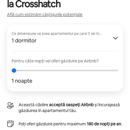
la
Crosshatch
Află cum estimăm câștigurile potențiale
Ce dimensiune va avea apartamentul pe care îl vei închiria?
1 dormitor
Pentru câte nopți vei oferi găzduire pe Airbnb?
1 noapte
Această clădire
acceptă oaspeți Airbnb
și încurajează
găzduirea în apartamentul tău.
Poți oferi găzduire pentru maximum
180 de nopți pe an
.