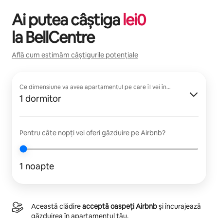
Ai putea câștiga
lei
0
la
BellCentre
Află cum estimăm câștigurile potențiale
Ce dimensiune va avea apartamentul pe care îl vei închiria?
1 dormitor
Pentru câte nopți vei oferi găzduire pe Airbnb?
1 noapte
Această clădire
acceptă oaspeți Airbnb
și încurajează
găzduirea în apartamentul tău.