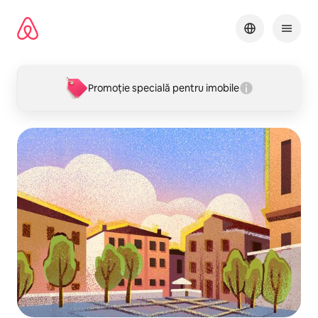
Ignoră
și
mergi
la
conținut
Promoție specială pentru imobile