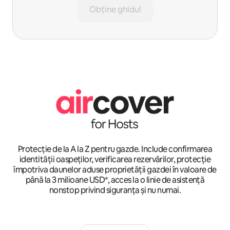
Obține ghidul
Protecție de la A la Z pentru gazde. Include confirmarea
identității oaspeților, verificarea rezervărilor, protecție
împotriva daunelor aduse proprietății gazdei în valoare de
până la 3 milioane USD*, acces la o linie de asistență
nonstop privind siguranța și nu numai.