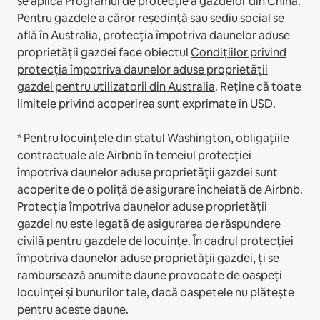
se aplică
Programul de protecție a gazdelor din China
.
Pentru gazdele a căror reședință sau sediu social se
află în Australia, protecția împotriva daunelor aduse
proprietății gazdei face obiectul
Condițiilor privind
protecția împotriva daunelor aduse proprietății
gazdei pentru utilizatorii din Australia
. Reține că toate
limitele privind acoperirea sunt exprimate în USD.
* Pentru locuințele din statul Washington, obligațiile
contractuale ale Airbnb în temeiul protecției
împotriva daunelor aduse proprietății gazdei sunt
acoperite de o poliță de asigurare încheiată de Airbnb.
Protecția împotriva daunelor aduse proprietății
gazdei nu este legată de asigurarea de răspundere
civilă pentru gazdele de locuințe. În cadrul protecției
împotriva daunelor aduse proprietății gazdei, ți se
rambursează anumite daune provocate de oaspeți
locuinței și bunurilor tale, dacă oaspetele nu plătește
pentru aceste daune.