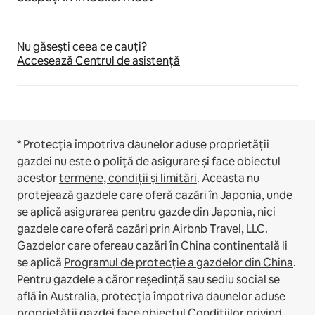
Nu găsești ceea ce cauți?
Accesează Centrul de asistență
* Protecția împotriva daunelor aduse proprietății
gazdei nu este o poliță de asigurare și face obiectul
acestor
termene, condiții și limitări
.
Aceasta nu
protejează gazdele care oferă cazări în Japonia, unde
se aplică
asigurarea pentru gazde din Japonia
, nici
gazdele care oferă cazări prin Airbnb Travel, LLC.
Gazdelor care ofereau cazări în China continentală li
se aplică
Programul de protecție a gazdelor din China
.
Pentru gazdele a căror reședință sau sediu social se
află în Australia, protecția împotriva daunelor aduse
proprietății gazdei face obiectul
Condițiilor privind