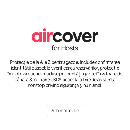
Protecție de la A la Z pentru gazde. Include confirmarea
identității oaspeților, verificarea rezervărilor, protecție
împotriva daunelor aduse proprietății gazdei în valoare de
până la 3 milioane USD*, acces la o linie de asistență
nonstop privind siguranța și nu numai.
Află mai multe