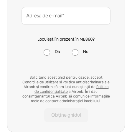
Adresa de e-mail*
Locuiești în prezent în MB360?
Da
Nu
Solicitând acest ghid pentru gazde, accept
Condițiile de utilizare
și
Politica antidiscriminare
ale
Airbnb și confirm că am luat cunoștință de
Politica
de confidențialitate
a Airbnb. Îmi dau
consimțământul ca Airbnb să comunice informațiile
mele de contact administrației imobilului.
Obține ghidul