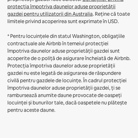
protecția împotriva daunelor aduse proprietății
gazdei pentru utilizatorii din Australia
. Reține că toate
limitele privind acoperirea sunt exprimate în USD.
* Pentru locuințele din statul Washington, obligațiile
contractuale ale Airbnb în temeiul protecției
împotriva daunelor aduse proprietății gazdei sunt
acoperite de o poliță de asigurare încheiată de Airbnb.
Protecția împotriva daunelor aduse proprietății
gazdei nu este legată de asigurarea de răspundere
civilă pentru gazdele de locuințe. În cadrul protecției
împotriva daunelor aduse proprietății gazdei, ți se
rambursează anumite daune provocate de oaspeți
locuinței și bunurilor tale, dacă oaspetele nu plătește
pentru aceste daune.