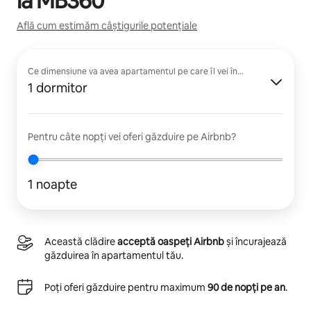
la
MB360
Află cum estimăm câștigurile potențiale
Ce dimensiune va avea apartamentul pe care îl vei închiria?
1 dormitor
Pentru câte nopți vei oferi găzduire pe Airbnb?
1 noapte
Această clădire
acceptă oaspeți Airbnb
și încurajează
găzduirea în apartamentul tău.
Poți oferi găzduire pentru maximum
90 de nopți pe an
.