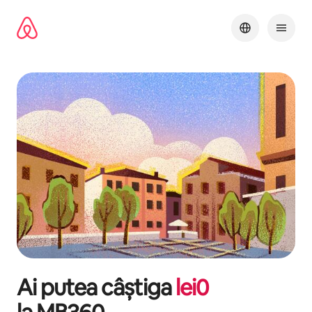
Ignoră
și
mergi
la
conținut
Ai putea câștiga
lei
0