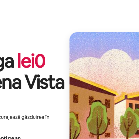
iga
lei
0
na Vista
ncurajează găzduirea în
pți pe an
.