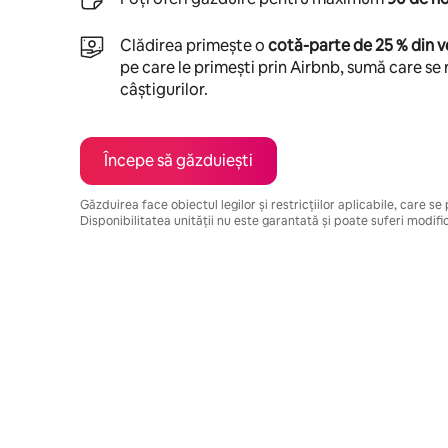
Clădirea primește o
cotă-parte de 25 % din v
pe care le primești prin Airbnb, sumă care se 
câștigurilor.
Începe să găzduiești
Găzduirea face obiectul legilor și restricțiilor aplicabile, care s
Disponibilitatea unității nu este garantată și poate suferi modific
Câștigurile tale potențiale sunt de lei4350 pe lună