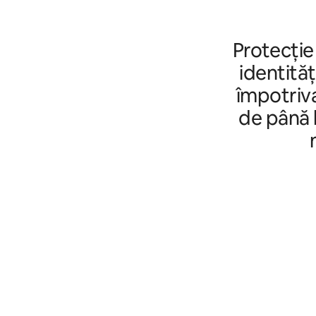
Protecție
identităț
împotriva
de până l