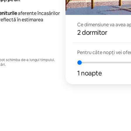
eniturile
aferente încasărilor
reflectă în estimarea
Ce dimensiune va avea apa
2 dormitor
Pentru câte nopți vei ofe
e pot schimba de-a lungul timpului.
ări.
1 noapte