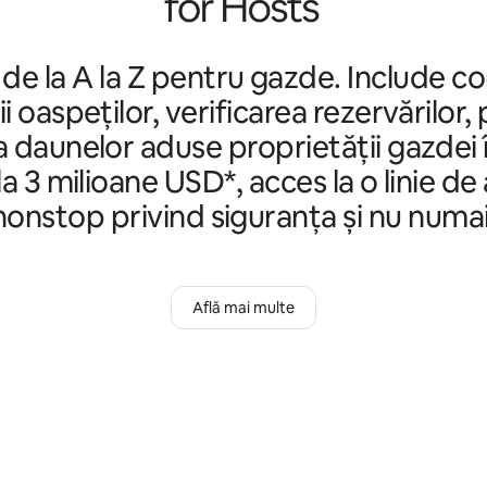
 de la A la Z pentru gazde. Include c
ii oaspeților, verificarea rezervărilor,
 daunelor aduse proprietății gazdei 
a 3 milioane USD*, acces la o linie de
nonstop privind siguranța și nu numai
Află mai multe