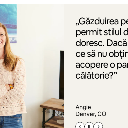
„Găzduirea p
permit stilul 
doresc. Dacă 
ce să nu obți
acopere o par
călătorie?”
Angie
Denver, CO