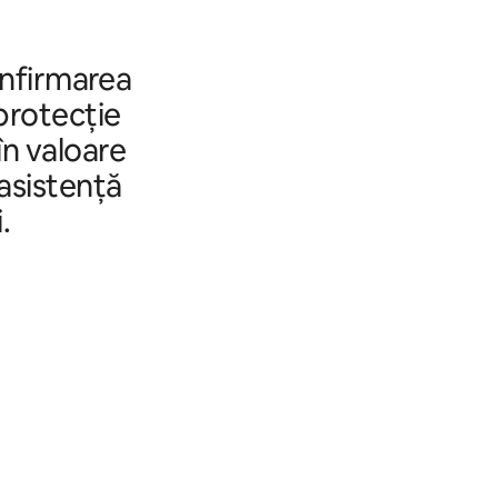
onfirmarea
 protecție
în valoare
 asistență
.