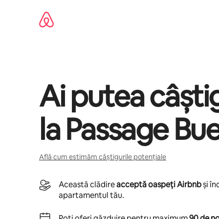
Ignoră
și
mergi
la
conținut
Ai putea câșt
la
Passage Bue
Află cum estimăm câștigurile potențiale
Această clădire
acceptă oaspeți Airbnb
și î
apartamentul tău.
Poți oferi găzduire pentru maximum
90 de no