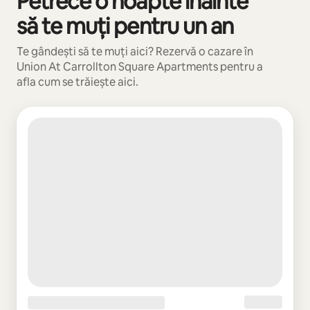
Petrece o noapte înainte
să te muți pentru un an
Te gândești să te muți aici? Rezervă o cazare în
Union At Carrollton Square Apartments pentru a
afla cum se trăiește aici.