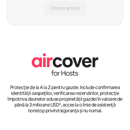
Obține ghidul
Protecție de la A la Z pentru gazde. Include confirmarea
identității oaspeților, verificarea rezervărilor, protecție
împotriva daunelor aduse proprietății gazdei în valoare de
până la 3 milioane USD*, acces la o linie de asistență
nonstop privind siguranța și nu numai.