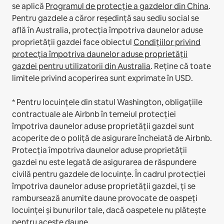
se aplică
Programul de protecție a gazdelor din China
.
Pentru gazdele a căror reședință sau sediu social se
află în Australia, protecția împotriva daunelor aduse
proprietății gazdei face obiectul
Condițiilor privind
protecția împotriva daunelor aduse proprietății
gazdei pentru utilizatorii din Australia
. Reține că toate
limitele privind acoperirea sunt exprimate în USD.
* Pentru locuințele din statul Washington, obligațiile
contractuale ale Airbnb în temeiul protecției
împotriva daunelor aduse proprietății gazdei sunt
acoperite de o poliță de asigurare încheiată de Airbnb.
Protecția împotriva daunelor aduse proprietății
gazdei nu este legată de asigurarea de răspundere
civilă pentru gazdele de locuințe. În cadrul protecției
împotriva daunelor aduse proprietății gazdei, ți se
rambursează anumite daune provocate de oaspeți
locuinței și bunurilor tale, dacă oaspetele nu plătește
pentru aceste daune.