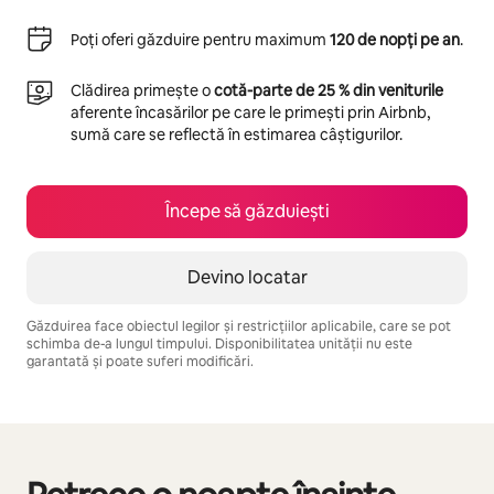
Poți oferi găzduire pentru maximum
120 de nopți pe an
.
Clădirea primește o
cotă-parte de 25 % din veniturile
aferente încasărilor pe care le primești prin Airbnb,
sumă care se reflectă în estimarea câștigurilor.
Începe să găzduiești
Devino locatar
Găzduirea face obiectul legilor și restricțiilor aplicabile, care se pot
schimba de-a lungul timpului. Disponibilitatea unității nu este
garantată și poate suferi modificări.
Câștigurile tale potențiale sunt de lei3065 pe lună
Se afișează 0 din 0 elemente