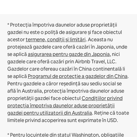
* Protecția împotriva daunelor aduse proprietății
gazdei nu este o poliță de asigurare și face obiectul
acestor
termene, condiții și limitări
.
Aceasta nu
protejează gazdele care oferă cazări în Japonia, unde
se aplică
asigurarea pentru gazde din Japonia
, nici
gazdele care oferă cazări prin Airbnb Travel, LLC.
Gazdelor care ofereau cazări în China continentală li
se aplică
Programul de protecție a gazdelor din China
.
Pentru gazdele a căror reședință sau sediu social se
află în Australia, protecția împotriva daunelor aduse
proprietății gazdei face obiectul
Condițiilor privind
protecția împotriva daunelor aduse proprietății
gazdei pentru utilizatorii din Australia
. Reține că toate
limitele privind acoperirea sunt exprimate în USD.
* Pentru locuințele din statul Washington, obligațiile