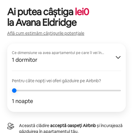
Ai putea câștiga
lei
0
la
Avana Eldridge
Află cum estimăm câștigurile potențiale
Ce dimensiune va avea apartamentul pe care îl vei închiria?
1 dormitor
Pentru câte nopți vei oferi găzduire pe Airbnb?
1 noapte
Această clădire
acceptă oaspeți Airbnb
și încurajează
găzduirea în apartamentul tău.