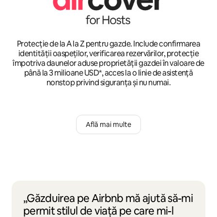
Protecție de la A la Z pentru gazde. Include confirmarea
identității oaspeților, verificarea rezervărilor, protecție
împotriva daunelor aduse proprietății gazdei în valoare de
până la 3 milioane USD*, acces la o linie de asistență
nonstop privind siguranța și nu numai.
Află mai multe
„Găzduirea pe Airbnb mă ajută să-mi
permit stilul de viață pe care mi-l