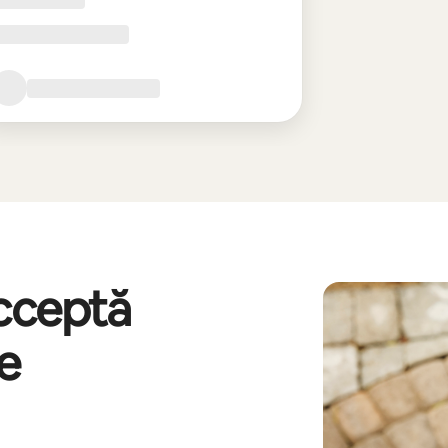
acceptă
re