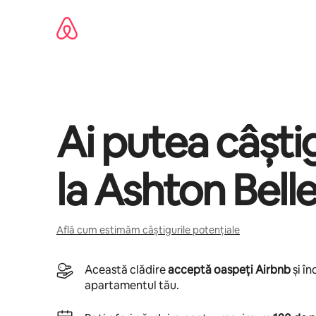
Ignoră
și
mergi
la
conținut
Ai putea câșt
la
Ashton Bell
Află cum estimăm câștigurile potențiale
Această clădire
acceptă oaspeți Airbnb
și î
apartamentul tău.