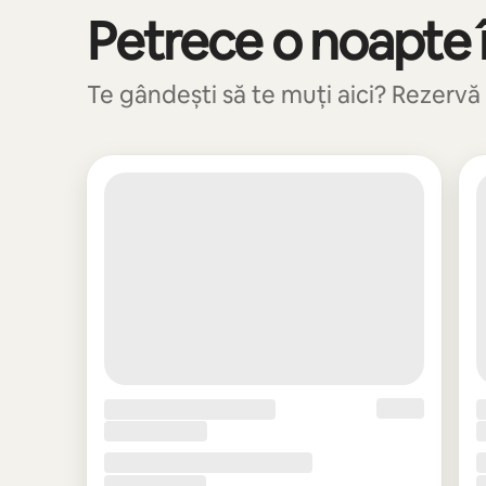
Petrece o noapte î
Se afișează 0 din 0 elemente
Te gândești să te muți aici? Rezervă 