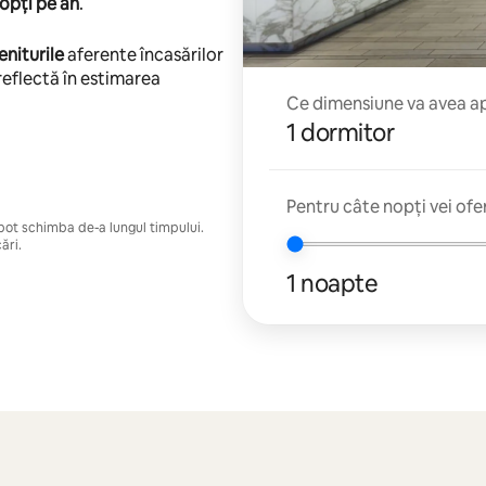
opți pe an
.
eniturile
aferente încasărilor
reflectă în estimarea
Ce dimensiune va avea apa
1 dormitor
Pentru câte nopți vei ofe
e pot schimba de-a lungul timpului.
ări.
1 noapte