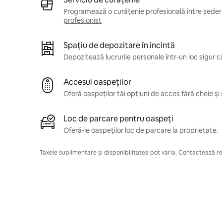
Programează o curățenie profesională între șederil
profesionist
Spațiu de depozitare în incintă
Depozitează lucrurile personale într-un loc sigur 
Accesul oaspeților
Oferă oaspeților tăi opțiuni de acces fără cheie și 
Loc de parcare pentru oaspeți
Oferă-le oaspeților loc de parcare la proprietate.
Taxele suplimentare și disponibilitatea pot varia. Contactează res