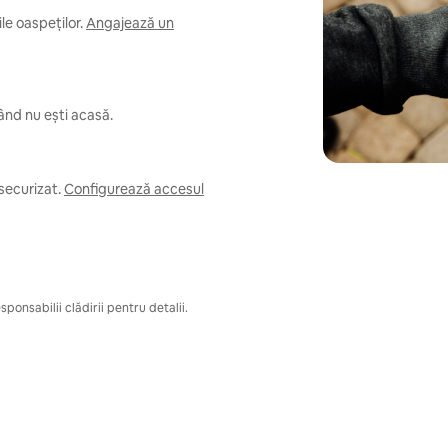
e oaspeților.
Angajează un
când nu ești acasă.
securizat.
Configurează accesul
ponsabilii clădirii pentru detalii.