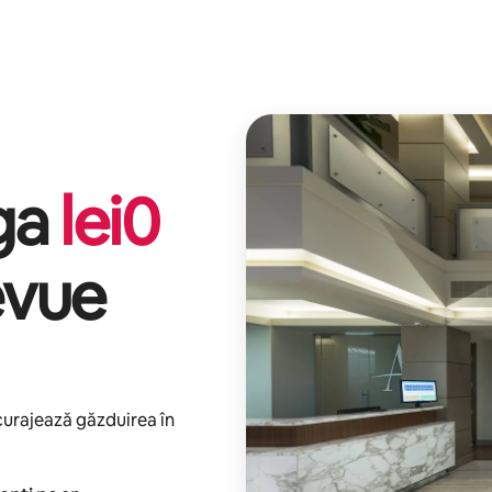
iga
lei
0
evue
ncurajează găzduirea în