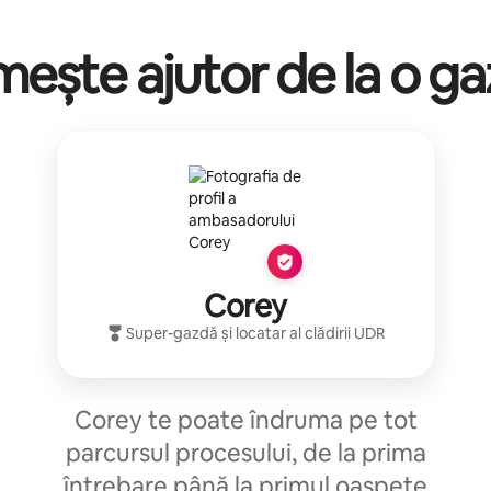
mește ajutor de la o g
Corey
Super-gazdă
și locatar al clădirii
UDR
Corey te poate îndruma pe tot
parcursul procesului, de la prima
întrebare până la primul oaspete