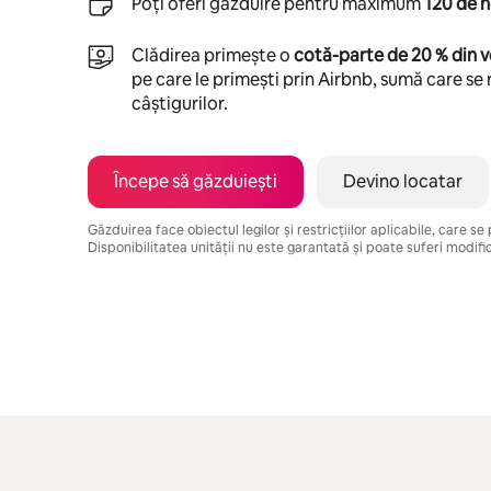
Poți oferi găzduire pentru maximum
120 de n
Clădirea primește o
cotă-parte de 20 % din v
pe care le primești prin Airbnb, sumă care se 
câștigurilor.
Începe să găzduiești
Devino locatar
Găzduirea face obiectul legilor și restricțiilor aplicabile, care s
Disponibilitatea unității nu este garantată și poate suferi modific
Câștigurile tale potențiale sunt de lei4877 pe lună