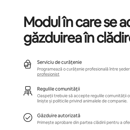
Modul în care se 
găzduirea în clădi
Serviciu de curățenie
Programează o curățenie profesională între șederil
profesionist
Regulile comunității
Oaspeții trebuie să accepte regulile comunității of
liniște și politicile privind animalele de companie.
Găzduire autorizată
Primește aprobare din partea clădirii pentru a ofer