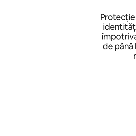
Protecție
identităț
împotriva
de până l