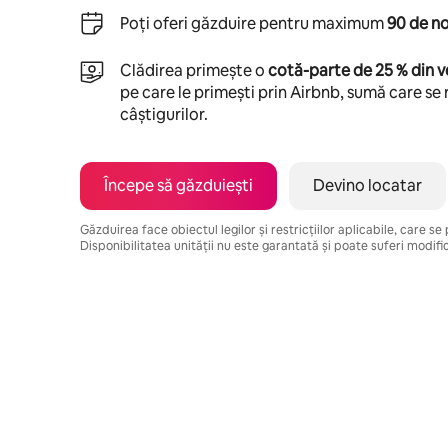
Poți oferi găzduire pentru maximum
90 de no
Clădirea primește o
cotă-parte de 25 % din v
pe care le primești prin Airbnb, sumă care se 
câștigurilor.
Începe să găzduiești
Devino locatar
Găzduirea face obiectul legilor și restricțiilor aplicabile, care s
Disponibilitatea unității nu este garantată și poate suferi modific
Câștigurile tale potențiale sunt de lei3340 pe lună