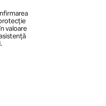
onfirmarea
 protecție
în valoare
 asistență
.