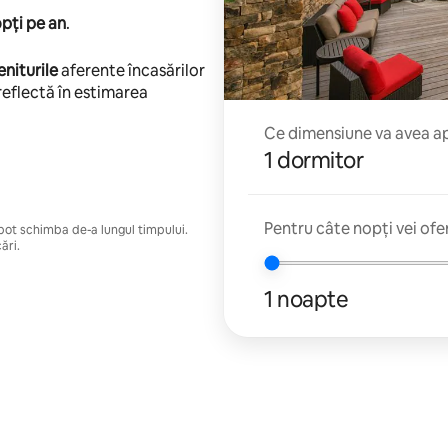
pți pe an
.
eniturile
aferente încasărilor
reflectă în estimarea
Ce dimensiune va avea apa
1 dormitor
Pentru câte nopți vei ofe
e pot schimba de-a lungul timpului.
ări.
1 noapte