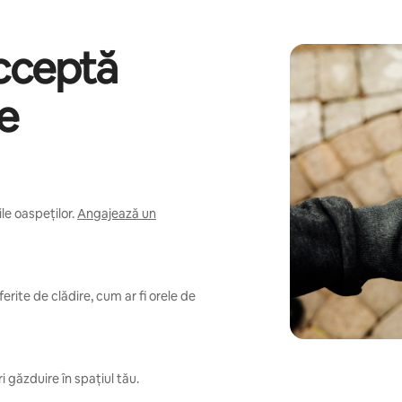
acceptă
re
e oaspeților.
Angajează un
erite de clădire, cum ar fi orele de
i găzduire în spațiul tău.