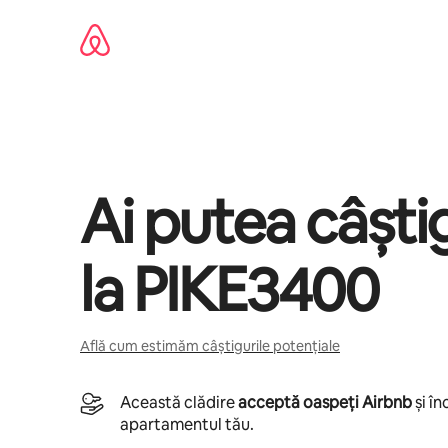
Ignoră
și
mergi
la
conținut
Ai putea câșt
la
PIKE3400
Află cum estimăm câștigurile potențiale
Această clădire
acceptă oaspeți Airbnb
și î
apartamentul tău.