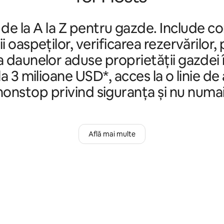
 de la A la Z pentru gazde. Include c
ii oaspeților, verificarea rezervărilor,
 daunelor aduse proprietății gazdei 
a 3 milioane USD*, acces la o linie de
nonstop privind siguranța și nu numai
Află mai multe