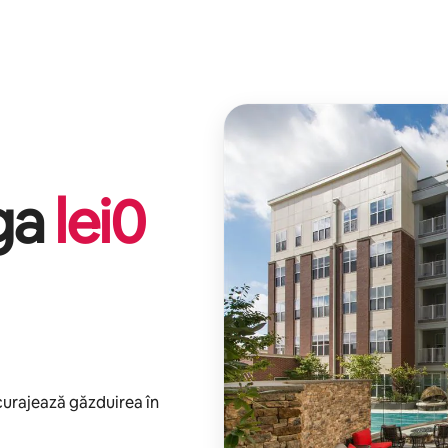
iga
lei
0
ncurajează găzduirea în