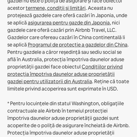
gazdei nu este o poliță de asigurare și face obiectul
acestor
termene, condiții și limitări
.
Aceasta nu
protejează gazdele care oferă cazări în Japonia, unde
se aplică
asigurarea pentru gazde din Japonia
, nici
gazdele care oferă cazări prin Airbnb Travel, LLC.
Gazdelor care ofereau cazări în China continentală li
se aplică
Programul de protecție a gazdelor din China
.
Pentru gazdele a căror reședință sau sediu social se
află în Australia, protecția împotriva daunelor aduse
proprietății gazdei face obiectul
Condițiilor privind
protecția împotriva daunelor aduse proprietății
gazdei pentru utilizatorii din Australia
. Reține că toate
limitele privind acoperirea sunt exprimate în USD.
* Pentru locuințele din statul Washington, obligațiile
contractuale ale Airbnb în temeiul protecției
împotriva daunelor aduse proprietății gazdei sunt
acoperite de o poliță de asigurare încheiată de Airbnb.
Protecția împotriva daunelor aduse proprietății