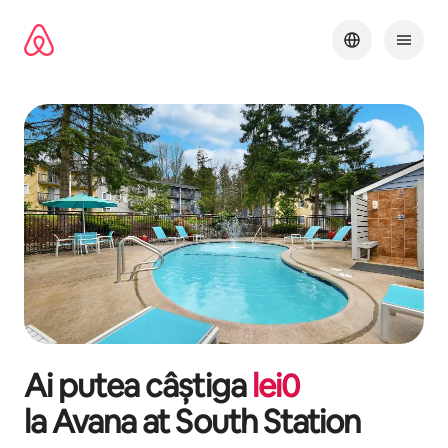
Ignoră
și
mergi
la
conținut
Ai putea câștiga
lei
0
la
Avana at South Station