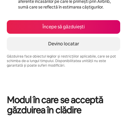
aferente încasărilor pe care le primești prin Airbnb,
sumă care se reflectă în estimarea câștigurilor.
Începe să găzduiești
Devino locatar
Găzduirea face obiectul legilor și restricțiilor aplicabile, care se pot
schimba de-a lungul timpului. Disponibilitatea unității nu este
garantată și poate suferi modificări.
Câștigurile tale potențiale sunt de lei3534 pe lună
Modul în care se acceptă
găzduirea în clădire