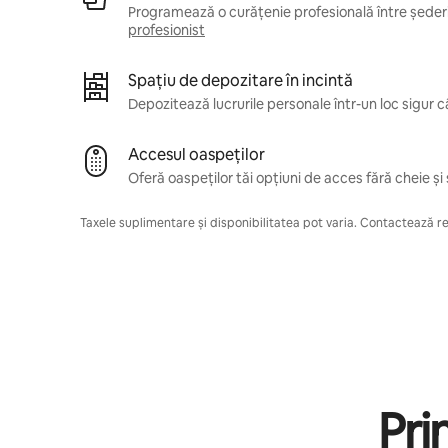
Programează o curățenie profesională între șederil
profesionist
Spațiu de depozitare în incintă
Depozitează lucrurile personale într-un loc sigur 
Accesul oaspeților
Oferă oaspeților tăi opțiuni de acces fără cheie și 
Taxele suplimentare și disponibilitatea pot varia. Contactează res
Pri