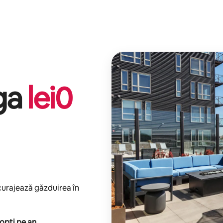
iga
lei
0
ncurajează găzduirea în
opți pe an
.