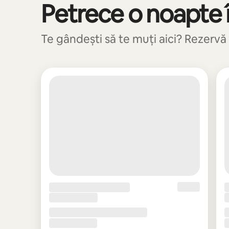
Petrece o noapte î
Se afișează 0 din 0 elemente
Te gândești să te muți aici? Rezervă 