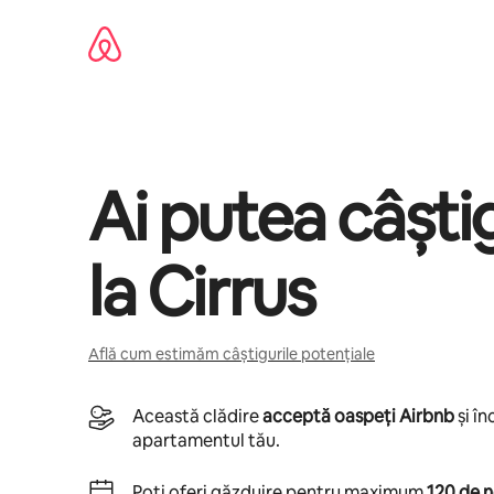
Ignoră
și
mergi
la
conținut
Ai putea câșt
la
Cirrus
Află cum estimăm câștigurile potențiale
Această clădire
acceptă oaspeți Airbnb
și î
apartamentul tău.
Poți oferi găzduire pentru maximum
120 de n