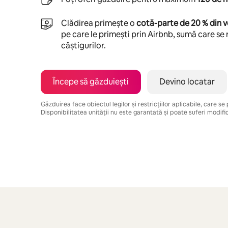
Clădirea primește o
cotă-parte de 20 % din v
pe care le primești prin Airbnb, sumă care se 
câștigurilor.
Începe să găzduiești
Devino locatar
Găzduirea face obiectul legilor și restricțiilor aplicabile, care s
Disponibilitatea unității nu este garantată și poate suferi modific
Câștigurile tale potențiale sunt de lei4936 pe lună