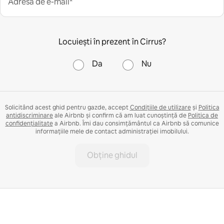
Adresa de e-mail*
Locuiești în prezent în Cirrus?
Da
Nu
Solicitând acest ghid pentru gazde, accept
Condițiile de utilizare
și
Politica
antidiscriminare
ale Airbnb și confirm că am luat cunoștință de
Politica de
confidențialitate
a Airbnb. Îmi dau consimțământul ca Airbnb să comunice
informațiile mele de contact administrației imobilului.
Obține ghidul