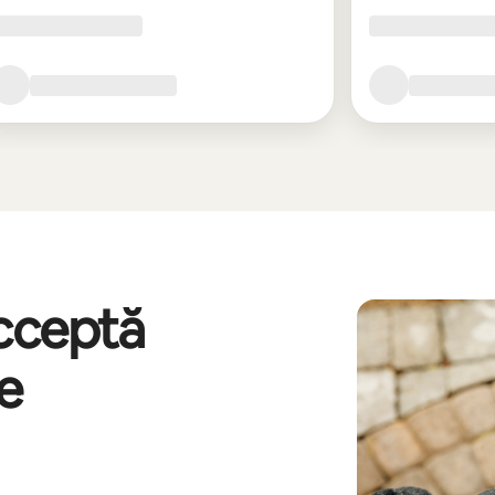
acceptă
re