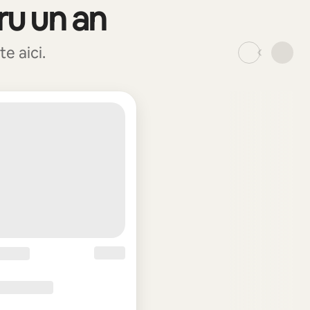
ru un an
e aici.
_