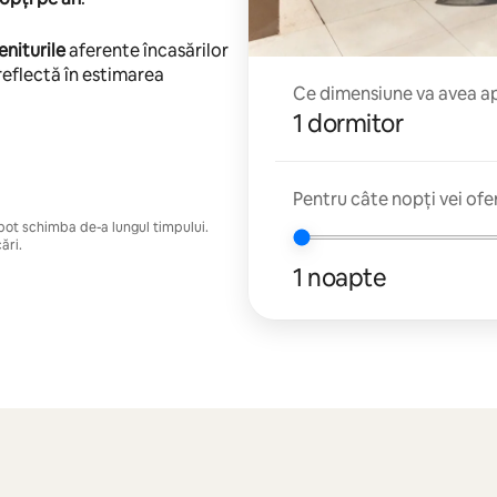
eniturile
aferente încasărilor
reflectă în estimarea
Ce dimensiune va avea apa
1 dormitor
Pentru câte nopți vei ofe
e pot schimba de-a lungul timpului.
ări.
1 noapte