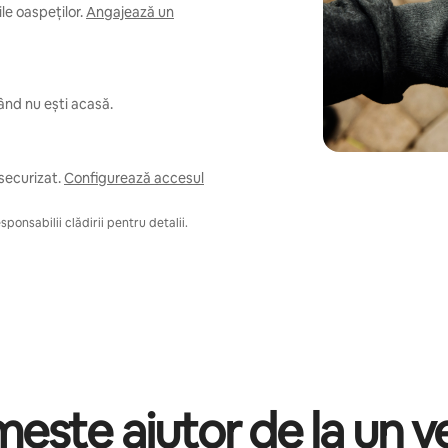
e oaspeților.
Angajează un
când nu ești acasă.
securizat.
Configurează accesul
ponsabilii clădirii pentru detalii.
mește ajutor de la un v