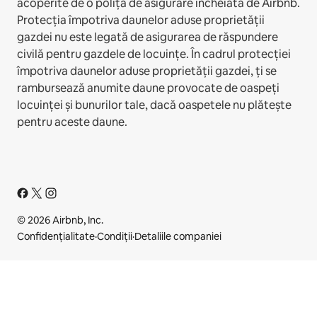
acoperite de o poliță de asigurare încheiată de Airbnb.
Protecția împotriva daunelor aduse proprietății
gazdei nu este legată de asigurarea de răspundere
civilă pentru gazdele de locuințe. În cadrul protecției
împotriva daunelor aduse proprietății gazdei, ți se
rambursează anumite daune provocate de oaspeți
locuinței și bunurilor tale, dacă oaspetele nu plătește
pentru aceste daune.
© 2026 Airbnb, Inc.
Confidențialitate
·
Condiții
·
Detaliile companiei