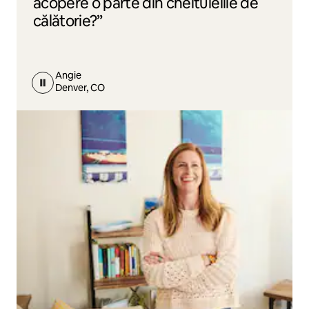
acopere o parte din cheltuielile de
călătorie?”
Angie
Denver, CO