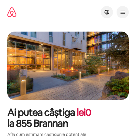
Ignoră
și
mergi
la
conținut
Ai putea câștiga
lei
0
la
855 Brannan
Află cum estimăm câștigurile potențiale