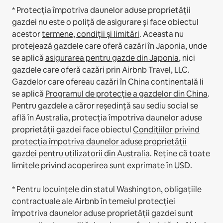
* Protecția împotriva daunelor aduse proprietății
gazdei nu este o poliță de asigurare și face obiectul
acestor
termene, condiții și limitări
.
Aceasta nu
protejează gazdele care oferă cazări în Japonia, unde
se aplică
asigurarea pentru gazde din Japonia
, nici
gazdele care oferă cazări prin Airbnb Travel, LLC.
Gazdelor care ofereau cazări în China continentală li
se aplică
Programul de protecție a gazdelor din China
.
Pentru gazdele a căror reședință sau sediu social se
află în Australia, protecția împotriva daunelor aduse
proprietății gazdei face obiectul
Condițiilor privind
protecția împotriva daunelor aduse proprietății
gazdei pentru utilizatorii din Australia
. Reține că toate
limitele privind acoperirea sunt exprimate în USD.
* Pentru locuințele din statul Washington, obligațiile
contractuale ale Airbnb în temeiul protecției
împotriva daunelor aduse proprietății gazdei sunt