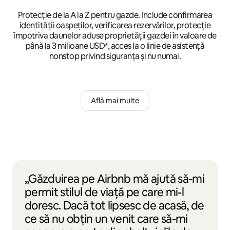
Protecție de la A la Z pentru gazde. Include confirmarea
identității oaspeților, verificarea rezervărilor, protecție
împotriva daunelor aduse proprietății gazdei în valoare de
până la 3 milioane USD*, acces la o linie de asistență
nonstop privind siguranța și nu numai.
Află mai multe
„Găzduirea pe Airbnb mă ajută să-mi
permit stilul de viață pe care mi-l
doresc. Dacă tot lipsesc de acasă, de
ce să nu obțin un venit care să-mi