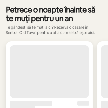
Petrece o noapte înainte să
Se afișează 0 din 0 elemente
te muți pentru un an
Te gândești să te muți aici? Rezervă o cazare în
Sentral Old Town pentru a afla cum se trăiește aici.