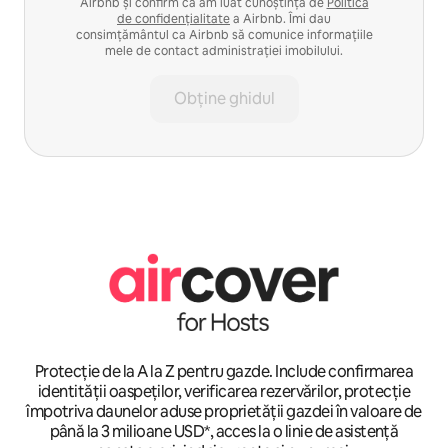
Airbnb și confirm că am luat cunoștință de
Politica
de confidențialitate
a Airbnb. Îmi dau
consimțământul ca Airbnb să comunice informațiile
mele de contact administrației imobilului.
Obține ghidul
Protecție de la A la Z pentru gazde. Include confirmarea
identității oaspeților, verificarea rezervărilor, protecție
împotriva daunelor aduse proprietății gazdei în valoare de
până la 3 milioane USD*, acces la o linie de asistență