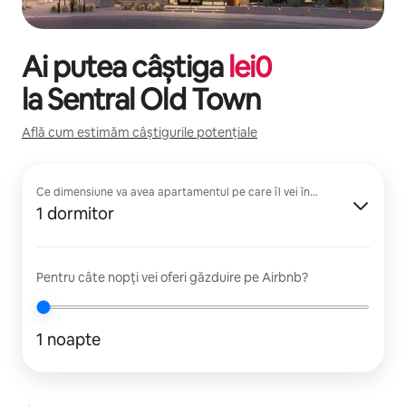
Ai putea câștiga
lei
0
la
Sentral Old Town
Află cum estimăm câștigurile potențiale
Ce dimensiune va avea apartamentul pe care îl vei închiria?
1 dormitor
Pentru câte nopți vei oferi găzduire pe Airbnb?
1 noapte