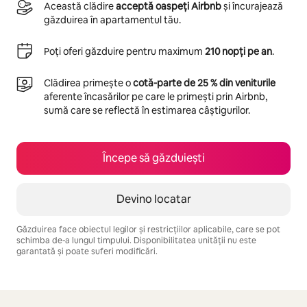
Această clădire
acceptă oaspeți Airbnb
și încurajează
găzduirea în apartamentul tău.
Poți oferi găzduire pentru maximum
210 nopți pe an
.
Clădirea primește o
cotă-parte de 25 % din veniturile
aferente încasărilor pe care le primești prin Airbnb,
sumă care se reflectă în estimarea câștigurilor.
Începe să găzduiești
Devino locatar
Găzduirea face obiectul legilor și restricțiilor aplicabile, care se pot
schimba de-a lungul timpului. Disponibilitatea unității nu este
garantată și poate suferi modificări.
Câștigurile tale potențiale sunt de lei3854 pe lună