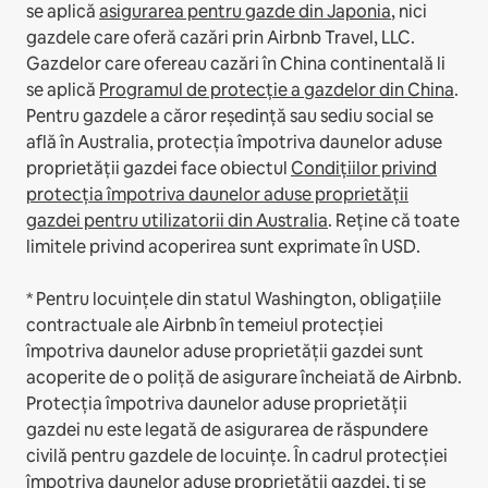
se aplică
asigurarea pentru gazde din Japonia
, nici
gazdele care oferă cazări prin Airbnb Travel, LLC.
Gazdelor care ofereau cazări în China continentală li
se aplică
Programul de protecție a gazdelor din China
.
Pentru gazdele a căror reședință sau sediu social se
află în Australia, protecția împotriva daunelor aduse
proprietății gazdei face obiectul
Condițiilor privind
protecția împotriva daunelor aduse proprietății
gazdei pentru utilizatorii din Australia
. Reține că toate
limitele privind acoperirea sunt exprimate în USD.
* Pentru locuințele din statul Washington, obligațiile
contractuale ale Airbnb în temeiul protecției
împotriva daunelor aduse proprietății gazdei sunt
acoperite de o poliță de asigurare încheiată de Airbnb.
Protecția împotriva daunelor aduse proprietății
gazdei nu este legată de asigurarea de răspundere
civilă pentru gazdele de locuințe. În cadrul protecției
împotriva daunelor aduse proprietății gazdei, ți se