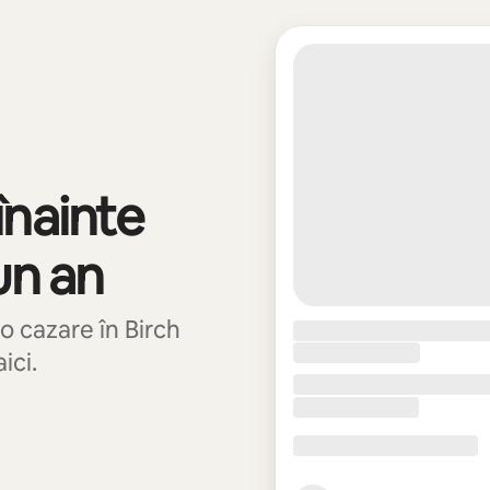
înainte
un an
o cazare în Birch
ici.