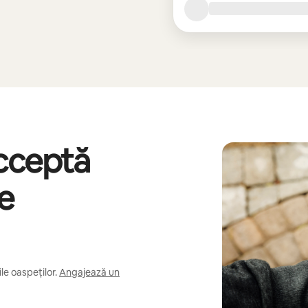
acceptă
re
e oaspeților.
Angajează un