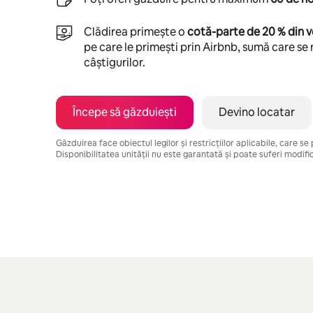
Clădirea primește o
cotă-parte de 20 % din v
pe care le primești prin Airbnb, sumă care se 
câștigurilor.
Începe să găzduiești
Devino locatar
Găzduirea face obiectul legilor și restricțiilor aplicabile, care s
Disponibilitatea unității nu este garantată și poate suferi modific
Câștigurile tale potențiale sunt de lei4488 pe lună