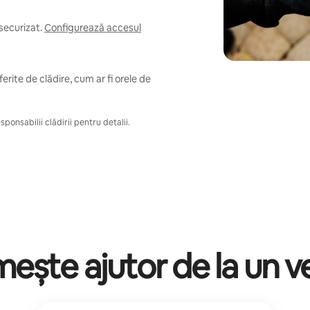
securizat.
Configurează accesul
erite de clădire, cum ar fi orele de
ponsabilii clădirii pentru detalii.
mește ajutor de la un v