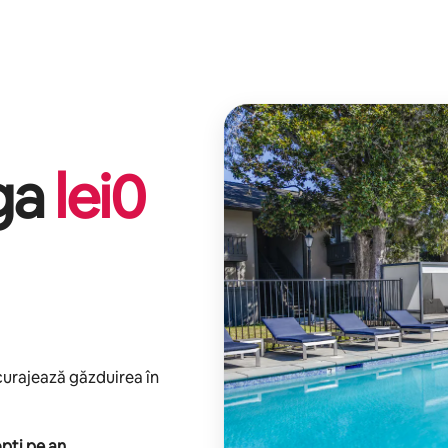
iga
lei
0
ncurajează găzduirea în
pți pe an
.