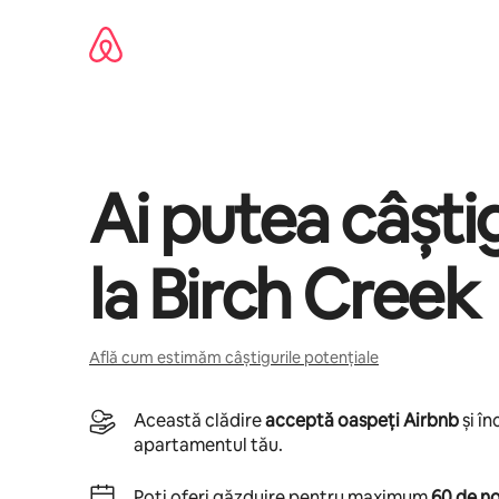
Ignoră
și
mergi
la
conținut
Ai putea câșt
la
Birch Creek
Află cum estimăm câștigurile potențiale
Această clădire
acceptă oaspeți Airbnb
și î
apartamentul tău.
Poți oferi găzduire pentru maximum
60 de no