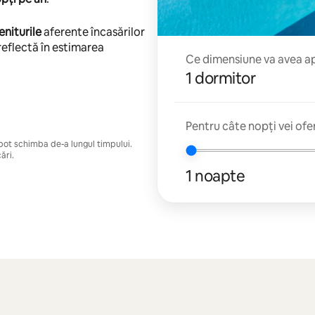
eniturile
aferente încasărilor
reflectă în estimarea
Ce dimensiune va avea apa
1 dormitor
Pentru câte nopți vei ofe
e pot schimba de-a lungul timpului.
ări.
1 noapte