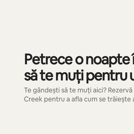
Se afișează 0 din 0 elemente
Petrece o noapte 
să te muți pentru 
Te gândești să te muți aici? Rezervă 
Creek pentru a afla cum se trăiește a