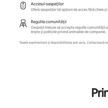
Accesul oaspeților
Oferă oaspeților tăi opțiuni de acces fără cheie și 
Regulile comunității
Oaspeții trebuie să accepte regulile comunității of
liniște și politicile privind animalele de companie.
Taxele suplimentare și disponibilitatea pot varia. Contactează res
Pri