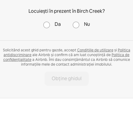
Locuiești în prezent în Birch Creek?
Da
Nu
Solicitând acest ghid pentru gazde, accept
Condițiile de utilizare
și
Politica
antidiscriminare
ale Airbnb și confirm că am luat cunoștință de
Politica de
confidențialitate
a Airbnb. Îmi dau consimțământul ca Airbnb să comunice
informațiile mele de contact administrației imobilului.
Obține ghidul