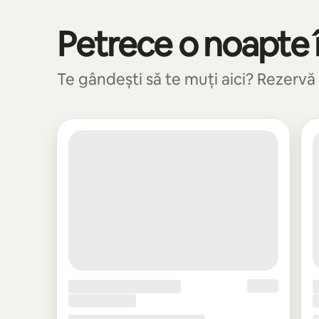
Petrece o noapte î
Se afișează 0 din 0 elemente
Te gândești să te muți aici? Rezervă 