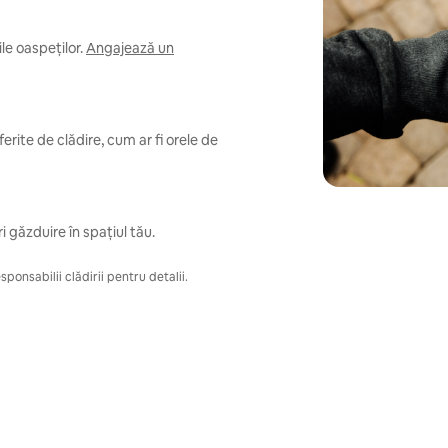
e oaspeților.
Angajează un
erite de clădire, cum ar fi orele de
i găzduire în spațiul tău.
ponsabilii clădirii pentru detalii.