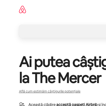
Ignoră
și
mergi
la
conținut
Ai putea câșt
la
The Mercer
Află cum estimăm câștigurile potențiale
Această clădire
acceptă oaspeți Airbnb
și î