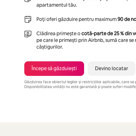
apartamentul tău.
Poți oferi găzduire pentru maximum
90 de no
Clădirea primește o
cotă-parte de 25 % din v
pe care le primești prin Airbnb, sumă care se 
câștigurilor.
Începe să găzduiești
Devino locatar
Găzduirea face obiectul legilor și restricțiilor aplicabile, care s
Disponibilitatea unității nu este garantată și poate suferi modific
Câștigurile tale potențiale sunt de lei5264 pe lună