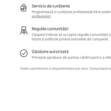
Serviciu de curățenie
Programează o curățenie profesională între șederil
profesionist
Regulile comunității
Oaspeții trebuie să accepte regulile comunității of
liniște și politicile privind animalele de companie.
Găzduire autorizată
Primește aprobare din partea clădirii pentru a ofer
Taxele suplimentare și disponibilitatea pot varia. Contactează res