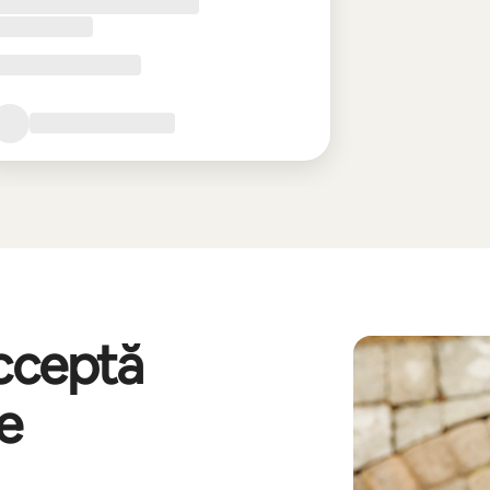
acceptă
re