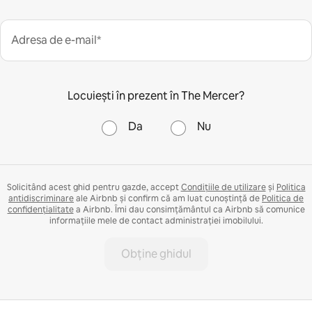
Adresa de e-mail*
Locuiești în prezent în The Mercer?
Da
Nu
Solicitând acest ghid pentru gazde, accept
Condițiile de utilizare
și
Politica
antidiscriminare
ale Airbnb și confirm că am luat cunoștință de
Politica de
confidențialitate
a Airbnb. Îmi dau consimțământul ca Airbnb să comunice
informațiile mele de contact administrației imobilului.
Obține ghidul