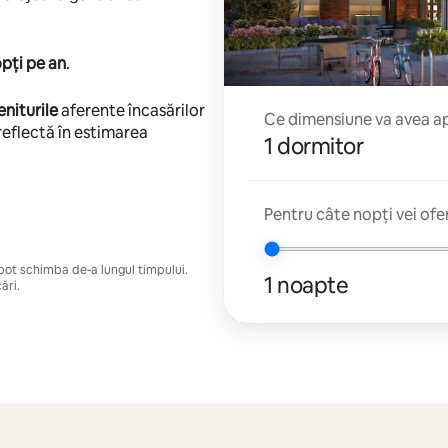
pți pe an
.
eniturile
aferente încasărilor
Ce dimensiune va avea apa
reflectă în estimarea
1 dormitor
Pentru câte nopți vei ofe
e pot schimba de-a lungul timpului.
1 noapte
ări.