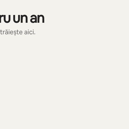
ru un an
răiește aici.