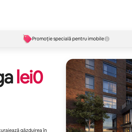
Promoție specială pentru imobile
iga
lei
0
ncurajează găzduirea în