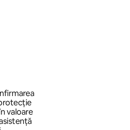
onfirmarea
 protecție
în valoare
 asistență