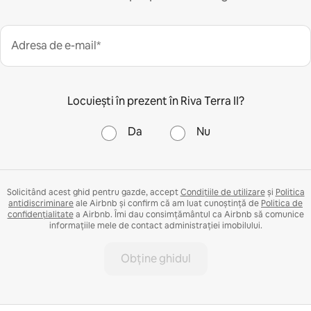
Adresa de e-mail*
Locuiești în prezent în Riva Terra II?
Da
Nu
Solicitând acest ghid pentru gazde, accept
Condițiile de utilizare
și
Politica
antidiscriminare
ale Airbnb și confirm că am luat cunoștință de
Politica de
confidențialitate
a Airbnb. Îmi dau consimțământul ca Airbnb să comunice
informațiile mele de contact administrației imobilului.
Obține ghidul