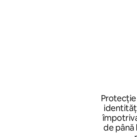
Protecție
identităț
împotriva
de până l