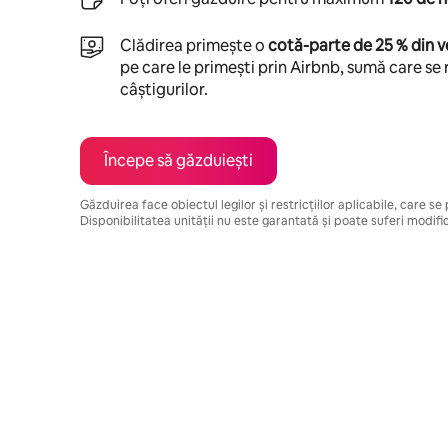
Clădirea primește o
cotă-parte de 25 % din v
pe care le primești prin Airbnb, sumă care se 
câștigurilor.
Începe să găzduiești
Găzduirea face obiectul legilor și restricțiilor aplicabile, care s
Disponibilitatea unității nu este garantată și poate suferi modific
Câștigurile tale potențiale sunt de lei4566 pe lună