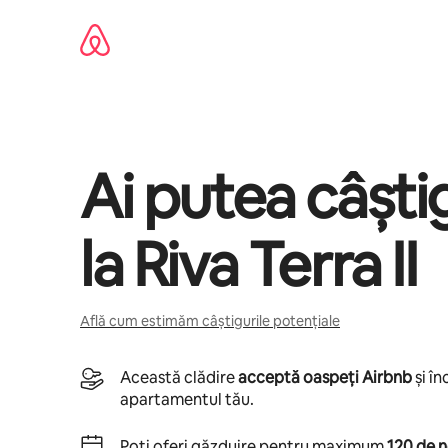
Ignoră
și
mergi
la
conținut
Ai putea câșt
la
Riva Terra II
Află cum estimăm câștigurile potențiale
Această clădire
acceptă oaspeți Airbnb
și î
apartamentul tău.
Poți oferi găzduire pentru maximum
120 de n