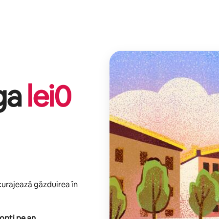
iga
lei
0
ncurajează găzduirea în
opți pe an
.