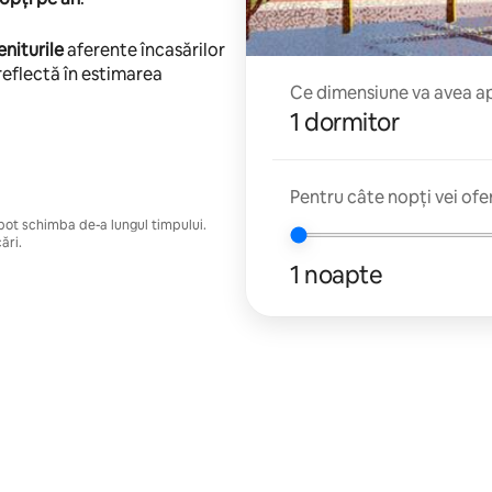
eniturile
aferente încasărilor
reflectă în estimarea
Ce dimensiune va avea apa
1 dormitor
Pentru câte nopți vei ofe
e pot schimba de-a lungul timpului.
ări.
1 noapte