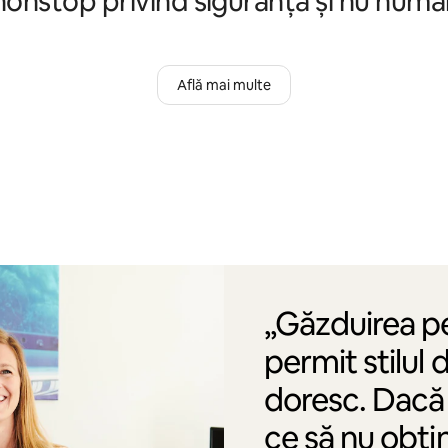
nonstop privind siguranța și nu numai
Află mai multe
„Găzduirea p
permit stilul 
doresc. Dacă 
ce să nu obți