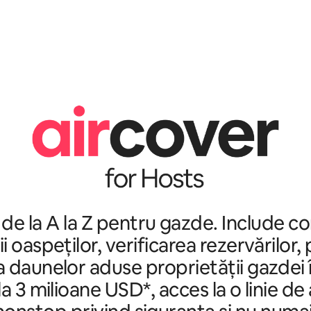
 de la A la Z pentru gazde. Include c
ii oaspeților, verificarea rezervărilor,
 daunelor aduse proprietății gazdei 
a 3 milioane USD*, acces la o linie de