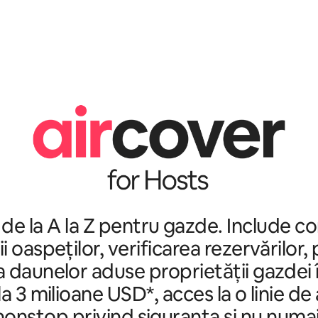
 de la A la Z pentru gazde. Include c
ii oaspeților, verificarea rezervărilor,
 daunelor aduse proprietății gazdei 
a 3 milioane USD*, acces la o linie de
nonstop privind siguranța și nu numai