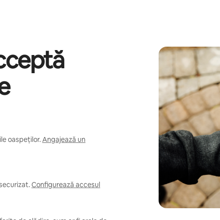
acceptă
re
e oaspeților.
Angajează un
securizat.
Configurează accesul