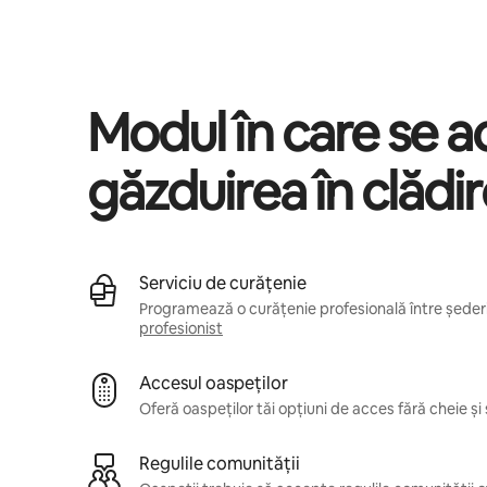
Câștigurile tale potențiale sunt de lei2443 pe lună
Modul în care se 
găzduirea în clădi
Serviciu de curățenie
Programează o curățenie profesională între șederil
profesionist
Accesul oaspeților
Oferă oaspeților tăi opțiuni de acces fără cheie și 
Regulile comunității