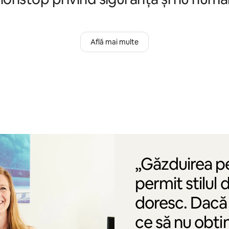
Află mai multe
„Găzduirea p
permit stilul 
doresc. Dacă 
ce să nu obți