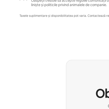
Oaspeții trebuie să accepte regulile comunității of
liniște și politicile privind animalele de companie.
Taxele suplimentare și disponibilitatea pot varia. Contactează res
Ob