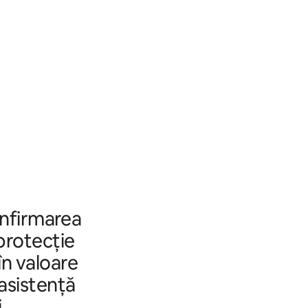
onfirmarea
 protecție
în valoare
 asistență
.