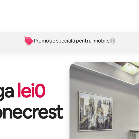
Promoție specială pentru imobile
iga
lei
0
necrest