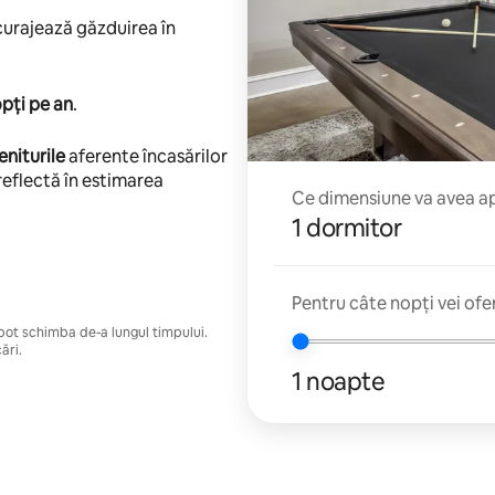
ncurajează găzduirea în
pți pe an
.
eniturile
aferente încasărilor
reflectă în estimarea
Ce dimensiune va avea apa
1 dormitor
Pentru câte nopți vei ofe
e pot schimba de-a lungul timpului.
ări.
1 noapte