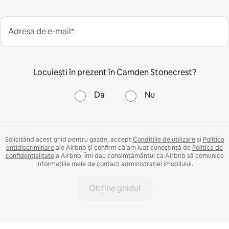
Adresa de e-mail*
Locuiești în prezent în Camden Stonecrest?
Da
Nu
Solicitând acest ghid pentru gazde, accept
Condițiile de utilizare
și
Politica
antidiscriminare
ale Airbnb și confirm că am luat cunoștință de
Politica de
confidențialitate
a Airbnb. Îmi dau consimțământul ca Airbnb să comunice
informațiile mele de contact administrației imobilului.
Obține ghidul