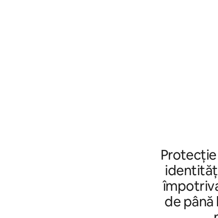
Protecție
identităț
împotriva
de până l