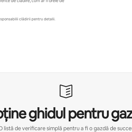
erite de clădire, cum ar fi orele de
ponsabilii clădirii pentru detalii.
ține ghidul pentru ga
O listă de verificare simplă pentru a fi o gazdă de succe