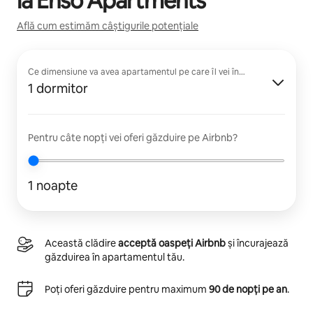
la
Enso Apartments
Află cum estimăm câștigurile potențiale
Ce dimensiune va avea apartamentul pe care îl vei închiria?
1 dormitor
Pentru câte nopți vei oferi găzduire pe Airbnb?
1 noapte
Această clădire
acceptă oaspeți Airbnb
și încurajează
găzduirea în apartamentul tău.
Poți oferi găzduire pentru maximum
90 de nopți pe an
.