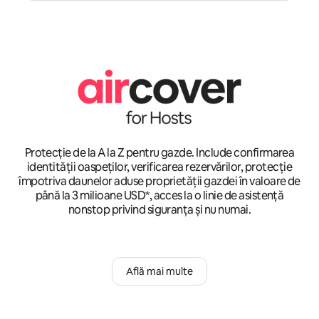
Protecție de la A la Z pentru gazde. Include confirmarea
identității oaspeților, verificarea rezervărilor, protecție
împotriva daunelor aduse proprietății gazdei în valoare de
până la 3 milioane USD*, acces la o linie de asistență
nonstop privind siguranța și nu numai.
Află mai multe