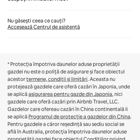
Nu găsești ceea ce cauți?
Accesează Centrul de asistență
* Protecția împotriva daunelor aduse proprietății
gazdei nu este o poliță de asigurare și face obiectul
acestor
termene, condiții și limitări
.
Aceasta nu
protejează gazdele care oferă cazări în Japonia, unde
se aplică
asigurarea pentru gazde din Japonia
, nici
gazdele care oferă cazări prin Airbnb Travel, LLC.
Gazdelor care ofereau cazări în China continentală li
se aplică
Programul de protecție a gazdelor din China
.
Pentru gazdele a căror reședință sau sediu social se
află în Australia, protecția împotriva daunelor aduse
proprietății gazdei face obiectul
Condițiilor privind