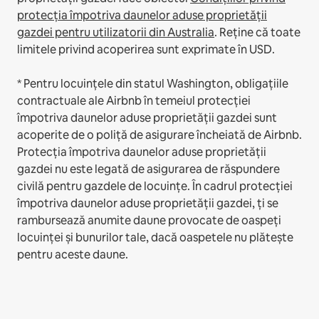
protecția împotriva daunelor aduse proprietății
gazdei pentru utilizatorii din Australia
. Reține că toate
limitele privind acoperirea sunt exprimate în USD.
* Pentru locuințele din statul Washington, obligațiile
contractuale ale Airbnb în temeiul protecției
împotriva daunelor aduse proprietății gazdei sunt
acoperite de o poliță de asigurare încheiată de Airbnb.
Protecția împotriva daunelor aduse proprietății
gazdei nu este legată de asigurarea de răspundere
civilă pentru gazdele de locuințe. În cadrul protecției
împotriva daunelor aduse proprietății gazdei, ți se
rambursează anumite daune provocate de oaspeți
locuinței și bunurilor tale, dacă oaspetele nu plătește
pentru aceste daune.