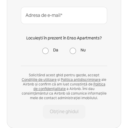
Adresa de e-mail*
Locuiești în prezent în Enso Apartments?
Da
Nu
Solicitând acest ghid pentru gazde, accept
Condițiile de utilizare
și
Politica antidiscriminare
ale
Airbnb și confirm că am luat cunoștință de
Politica
de confidențialitate
a Airbnb. Îmi dau
consimțământul ca Airbnb să comunice informațiile
mele de contact administrației imobilului.
Obține ghidul