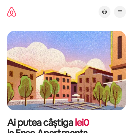
Ignoră
și
mergi
la
conținut
Ai putea câștiga
lei
0