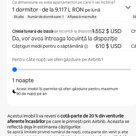
Ce dimensiune va avea apartamentul pe care îl vei închiria?
1 dormitor
· de la 9.117 L RON
pe lună
Studio
Număr de dormitoare: 1
Afișează mai multe
S
1.552 $ USD
Chiria lunară de bază
Ch
Oaspeții vor avea întreaga locuință la dispoziție?
Da, vor avea întreaga locuință la dispoziție
610 $ USD
Câștiguri medii pentru
o săptămână
Câ
Pentru câte nopți vei oferi găzduire pe Airbnb?
1 noapte
Acest imobil îți permite să oferi găzduire pentru maximum
90 de nopți pe an
Acestui imobil îi va reveni o
cotă-parte de
20 %
din veniturile
aferente încasărilor
pe care le primești prin Airbnb. Aceasta se
reflectă deja în estimarea câștigurilor.
Se aplică limitele privind numărul de nopți, cota-parte din venit și alte