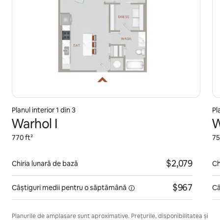
Planul interior 1 din 3
Pl
Warhol I
W
770 ft²
75
$2,079
Chiria lunară de bază
Ch
$967
Câștiguri medii pentru
o săptămână
Câ
Planurile de amplasare sunt aproximative. Prețurile, disponibilitatea și