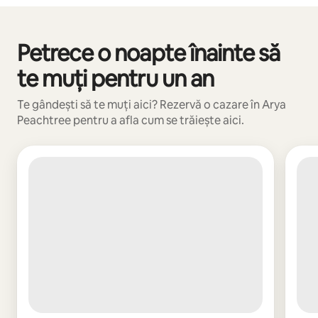
Petrece o noapte înainte să
Se afișează 0 din 0 elemente
te muți pentru un an
Te gândești să te muți aici? Rezervă o cazare în Arya
Peachtree pentru a afla cum se trăiește aici.