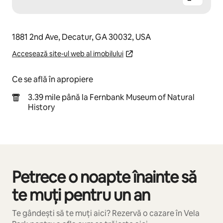
1881 2nd Ave, Decatur, GA 30032, USA
Accesează site-ul web al imobilului
Ce se află în apropiere
3.39 mile până la Fernbank Museum of Natural
History
Petrece o noapte înainte să
Se afișează 0 din 0 elemente
te muți pentru un an
Te gândești să te muți aici? Rezervă o cazare în Vela