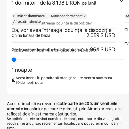
1 dormitor
· de la 8.198 L RON
pe lună
Număr de dormitoare: 1
Număr de dormitoare: 2
S
Afișează mai multe
Oaspeții vor avea întreaga locuință la dispoziție?
Da, vor avea întreaga locuință la dispoziție
Ch
2.059 $ USD
Chiria lunară de bază
Câ
964 $ USD
Câștiguri medii pentru
o săptămână
Pentru câte nopți vei oferi găzduire pe Airbnb?
1 noapte
Acest imobil îți permite să oferi găzduire pentru maximum
90 de nopți pe an
Acestui imobil îi va reveni o
cotă-parte de
20 %
din veniturile
aferente încasărilor
pe care le primești prin Airbnb. Aceasta se
reflectă deja în estimarea câștigurilor.
Se aplică limitele privind numărul de nopți, cota-parte din venit și alte
reguli și restricții sau reglementări locale, care pot suferi modificări în
timp.