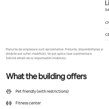
L
54
Ch
Câ
Planurile de amplasare sunt aproximative. Prețurile, disponibilitatea și
dotările pot suferi modificări. Se pot aplica taxe suplimentare.
Solicită detalii de la responsabilii imobilului.
What the building offers
Pet friendly (with restrictions)
Fitness center