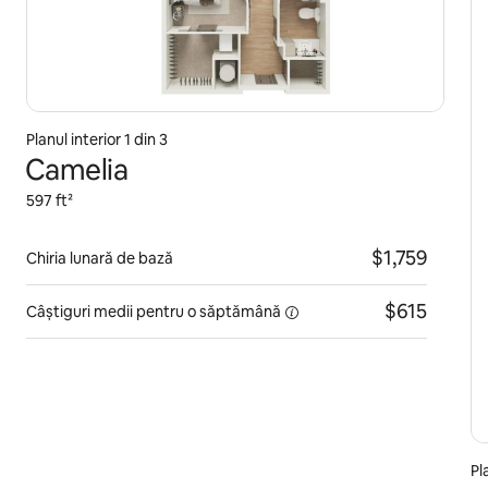
Planul interior 1 din 3
Camelia
597 ft²
$1,759
Chiria lunară de bază
$615
Câștiguri medii pentru
o săptămână
Pl