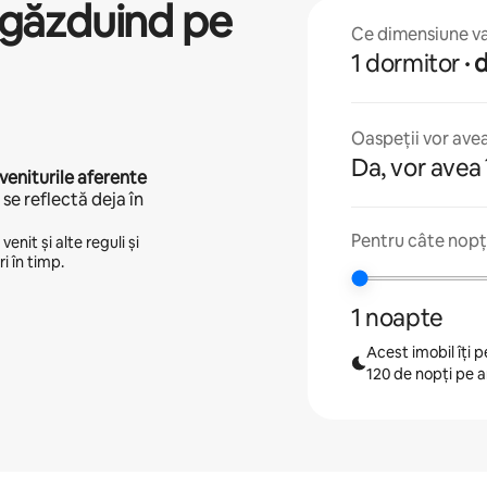
găzduind pe
Ce dimensiune va 
1 dormitor
·
Oaspeții vor avea
Da, vor avea 
veniturile aferente
se reflectă deja în
Pentru câte nopți
enit și alte reguli și
i în timp.
1 noapte
Acest imobil îți
120 de nopți pe 