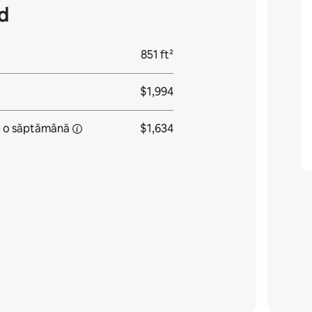
d
851 ft²
$1,994
u
o săptămână
$1,634