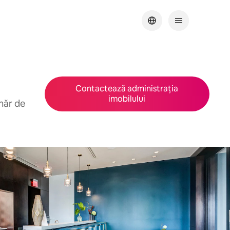
Contactează administrația
imobilului
măr de