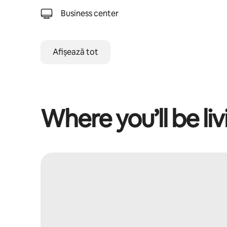
Business center
Afișează tot
Where you’ll be liv