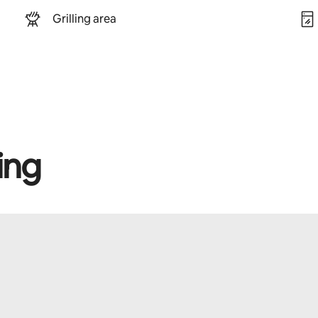
Grilling area
ing