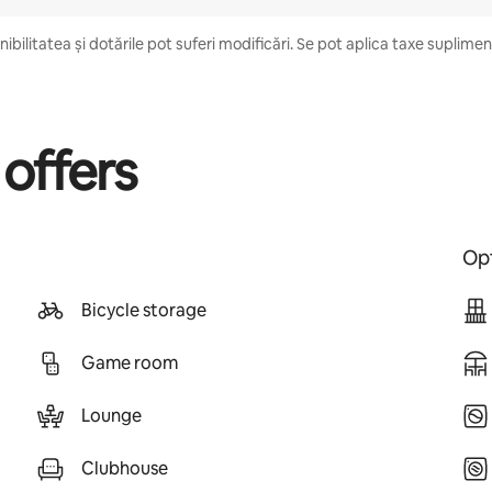
bilitatea și dotările pot suferi modificări. Se pot aplica taxe suplimentar
 offers
Opt
Bicycle storage
Game room
Lounge
Clubhouse