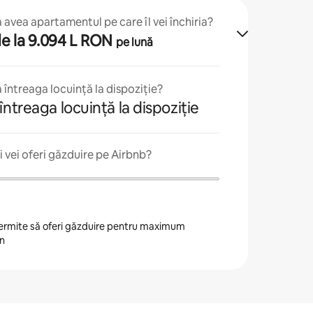
avea apartamentul pe care îl vei închiria?
 de la 9.094 L RON
pe lună
 întreaga locuință la dispoziție?
întreaga locuință la dispoziție
 vei oferi găzduire pe Airbnb?
 permite să oferi găzduire pentru maximum
an