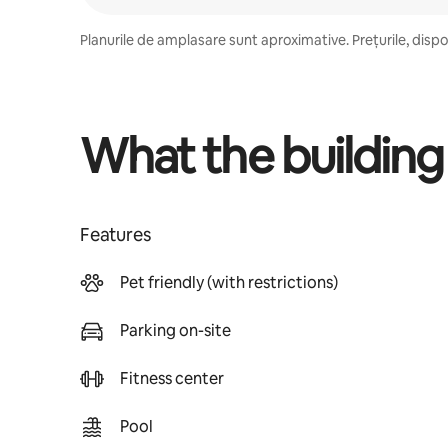
Planurile de amplasare sunt aproximative. Prețurile, disponi
What the building
Features
Pet friendly (with restrictions)
Parking on-site
Fitness center
Pool