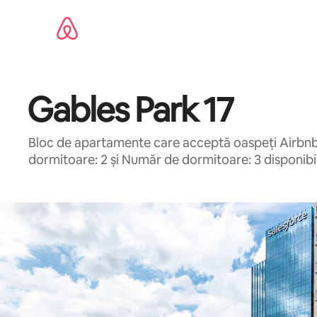
Ignoră
și
mergi
la
conținut
Gables Park 17
Bloc de apartamente care acceptă oaspeți Airbnb î
dormitoare: 2 și Număr de dormitoare: 3 disponibi