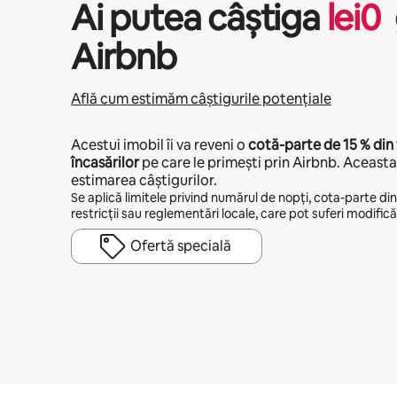
Ai putea câștiga
lei
0
Airbnb
Află cum estimăm câștigurile potențiale
Acestui imobil îi va reveni o
cotă-parte de
15 %
din 
încasărilor
pe care le primești prin Airbnb. Aceasta 
estimarea câștigurilor.
Se aplică limitele privind numărul de nopți, cota-parte din v
restricții sau reglementări locale, care pot suferi modificăr
Ofertă specială
Câștigurile tale potențiale sunt de lei7450 pe lună